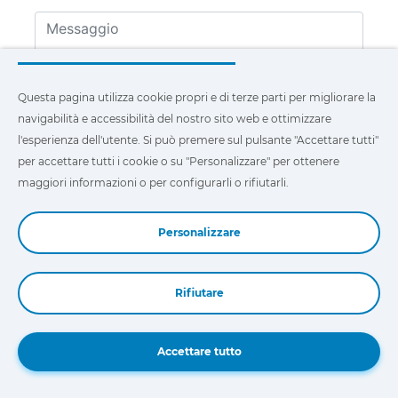
Questa pagina utilizza cookie propri e di terze parti per migliorare la
navigabilità e accessibilità del nostro sito web e ottimizzare
l'esperienza dell'utente. Si può premere sul pulsante "Accettare tutti"
per accettare tutti i cookie o su "Personalizzare" per ottenere
Ho letto l'Informativa sulla Protezione dei Dati
maggiori informazioni o per configurarli o rifiutarli.
Personali e accetto e acconsento espressamente al
trattamento dei Dati Personali inseriti, con la finalità
di ricevere informazioni sui prodotti commercializzati
Personalizzare
da COJALI S. L., così come per soddisfare qualsiasi
altra richiesta contenuta nel presente modulo.
Rifiutare
Inviare
Book a Demo
Accettare tutto