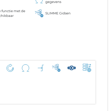
gegevens
 functie met de
SLIMME Gidsen
chikbaar