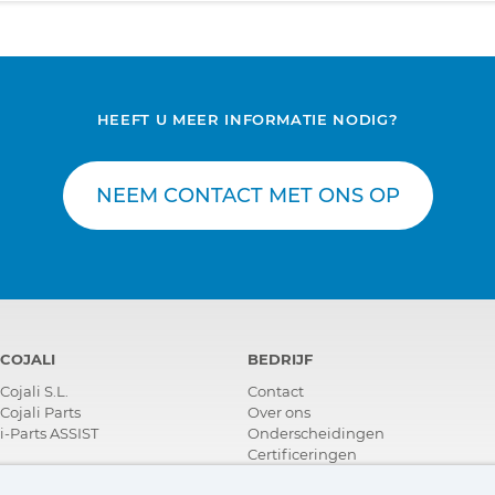
HEEFT U MEER INFORMATIE NODIG?
NEEM CONTACT MET ONS OP
COJALI
BEDRIJF
Cojali S.L.
Contact
Cojali Parts
Over ons
i-Parts ASSIST
Onderscheidingen
Certificeringen
Maatschappelijk Verantwoord