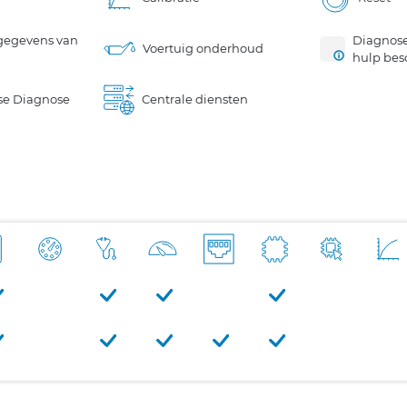
gegevens van
Diagnose
Voertuig onderhoud
hulp bes
se Diagnose
Centrale diensten