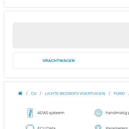
VRACHTWAGEN
/
CV
/
LICHTE BEDRIJFS VOERTUIGEN
/
FORD
ADAS systeem
handmatig 
ECU Data
Parameters