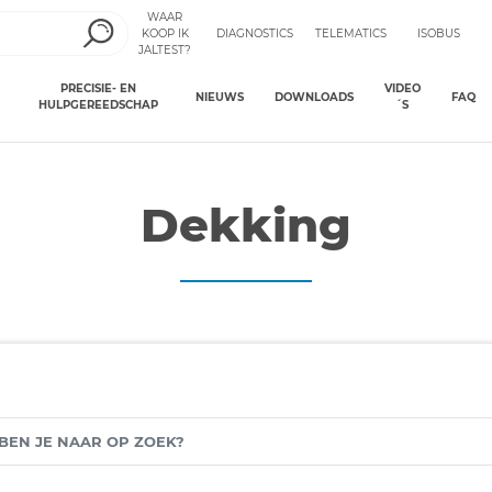
WAAR
KOOP IK
DIAGNOSTICS
TELEMATICS
ISOBUS
JALTEST?
PRECISIE- EN
VIDEO
NIEUWS
DOWNLOADS
FAQ
HULPGEREEDSCHAP
´S
Dekking
N