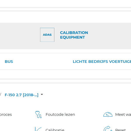
BUS
LICHTE BEDRIJFS VOERTUIG
/
F-150 2.7 [2018-...]
proces
Foutcode lezen
Meet w
Calibratie
Reset