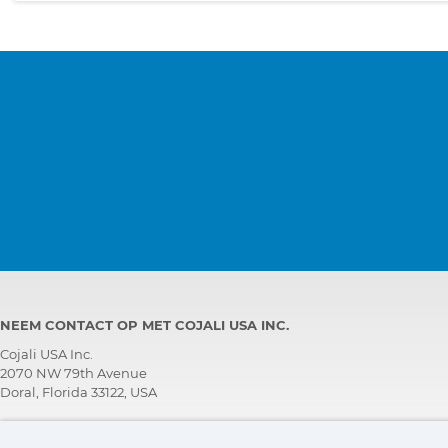
NEEM CONTACT OP MET COJALI USA INC.
Cojali USA Inc.
2070 NW 79th Avenue
Doral, Florida 33122, USA
TECHNISCH ONDERSTEUNINGS TEAM