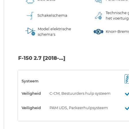
Technische 
Schakelschema
het voertuig
Model elektrische
Knorr-Brem
schema's
F-150 2.7 [2018-...]
Systeem
Veiligheid
C-CM, Bestuurders hulp systeem
Veiligheid
PAM UDS, Parkeerhulpsysteem