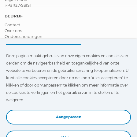
i-Parts ASSIST
BEDRIJF
Contact
Over ons
Onderscheidingen
Certificeringen
Maatschappelijk Verantwoord Ondernemen
Verdeler worden
Deze pagina maakt gebruik van onze eigen cookies en cookies van
Nieuws
derden om de navigeerbaarheid en toegankelijkheid van onze
Video´s
website te verbeteren en de gebruikerservaring te optimaliseren. U
FAQ - V&A
kunt alle cookies accepteren door op de knop "Alles accepteren" te
Deze pagina maakt gebruik van onze eigen cookies en cookies
klikken of door op "Aanpassen" te klikken om meer informatie over
van derden om de navigeerbaarheid en toegankelijkheid van
de cookies te verkrijgen en het gebruik ervan in te stellen of te
onze website te verbeteren en de gebruikerservaring te
optimaliseren. U kunt te klikken op
"Instellingen"
te klikken
weigeren.
voor meer informatie over deze cookies en om het gebruik
ervan in te stellen of te weigeren.
Aangepassen