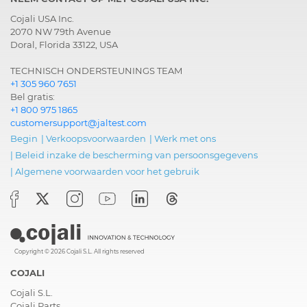
Cojali USA Inc.
2070 NW 79th Avenue
Doral, Florida 33122, USA
TECHNISCH ONDERSTEUNINGS TEAM
+1 305 960 7651
Bel gratis:
+1 800 975 1865
customersupport@jaltest.com
Begin
|
Verkoopsvoorwaarden
|
Werk met ons
|
Beleid inzake de bescherming van persoonsgegevens
|
Algemene voorwaarden voor het gebruik
Copyright © 2026 Cojali S.L. All rights reserved
COJALI
Cojali S.L.
Cojali Parts