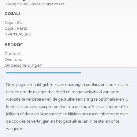
Copyright © 2026 Cojali S.L. All rights reserved
COJALI
Cojali S.L.
Cojali Parts
i-Parts ASSIST
BEDRIJF
Contact
Over ons
Onderscheidingen
Certificeringen
Maatschappelijk Verantwoord Ondernemen
Verdeler worden
Deze pagina maakt gebruik van onze eigen cookies en cookies van
Nieuws
derden om de navigeerbaarheid en toegankelijkheid van onze
Video´s
website te verbeteren en de gebruikerservaring te optimaliseren. U
FAQ - V&A
kunt alle cookies accepteren door op de knop "Alles accepteren" te
Deze pagina maakt gebruik van onze eigen cookies en cookies
klikken of door op "Aanpassen" te klikken om meer informatie over
van derden om de navigeerbaarheid en toegankelijkheid van
de cookies te verkrijgen en het gebruik ervan in te stellen of te
onze website te verbeteren en de gebruikerservaring te
optimaliseren. U kunt te klikken op
"Instellingen"
te klikken
weigeren.
voor meer informatie over deze cookies en om het gebruik