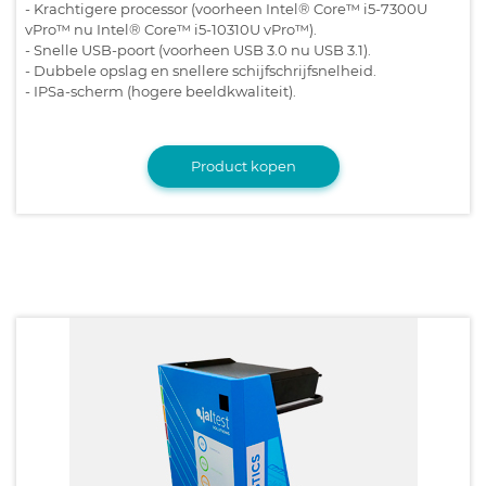
- Krachtigere processor (voorheen Intel® Core™ i5-7300U
vPro™ nu Intel® Core™ i5-10310U vPro™).
- Snelle USB-poort (voorheen USB 3.0 nu USB 3.1).
- Dubbele opslag en snellere schijfschrijfsnelheid.
- IPSa-scherm (hogere beeldkwaliteit).
Product kopen