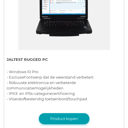
JALTEST RUGGED PC
- Windows 10 Pro
- Exclusief ontwerp dat de weerstand verbetert
- Robuuste elektronica en verbeterde
communicatiemogelijkheden
- IPX3- en IP5x-categoriecertificering
- Vloeistofbestendig toetsenbord/touchpad
Product kopen