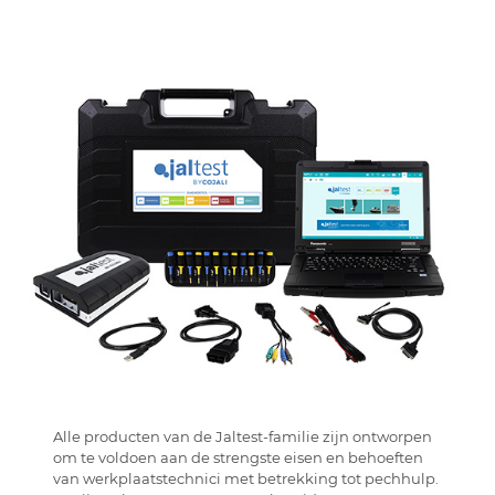
Alle producten van de Jaltest-familie zijn ontworpen
om te voldoen aan de strengste eisen en behoeften
van werkplaatstechnici met betrekking tot pechhulp.