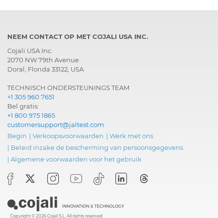
NEEM CONTACT OP MET COJALI USA INC.
Cojali USA Inc.
2070 NW 79th Avenue
Doral, Florida 33122, USA
TECHNISCH ONDERSTEUNINGS TEAM
+1 305 960 7651
Bel gratis:
+1 800 975 1865
customersupport@jaltest.com
Begin
|
Verkoopsvoorwaarden
|
Werk met ons
|
Beleid inzake de bescherming van persoonsgegevens
|
Algemene voorwaarden voor het gebruik
Copyright © 2026 Cojali S.L. All rights reserved