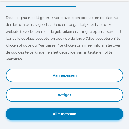
COJALI
Cojali S.L.
Deze pagina maakt gebruik van onze eigen cookies en cookies van
Cojali Parts
derden om de navigeerbaarheid en toegankelijkheid van onze
i-Parts ASSIST
website te verbeteren en de gebruikerservaring te optimaliseren. U
BEDRIJF
kunt alle cookies accepteren door op de knop "Alles accepteren" te
Contact
klikken of door op "Aanpassen" te klikken om meer informatie over
Over ons
de cookies te verkrijgen en het gebruik ervan in te stellen of te
Onderscheidingen
weigeren.
Certificeringen
Maatschappelijk Verantwoord Ondernemen
Verdeler worden
Aangepassen
Nieuws
Video´s
FAQ - V&A
Weiger
Deze pagina maakt gebruik van onze eigen cookies en cookies
Book a Demo
van derden om de navigeerbaarheid en toegankelijkheid van
onze website te verbeteren en de gebruikerservaring te
Alle toestaan
optimaliseren. U kunt te klikken op
"Instellingen"
te klikken
voor meer informatie over deze cookies en om het gebruik
ervan in te stellen of te weigeren.