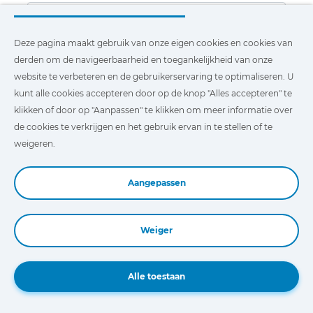
Deze pagina maakt gebruik van onze eigen cookies en cookies van
derden om de navigeerbaarheid en toegankelijkheid van onze
website te verbeteren en de gebruikerservaring te optimaliseren. U
kunt alle cookies accepteren door op de knop "Alles accepteren" te
klikken of door op "Aanpassen" te klikken om meer informatie over
Ik heb de informatie over de bescherming van
de cookies te verkrijgen en het gebruik ervan in te stellen of te
persoonsgegevens gelezen en ik geef uitdrukkelijk
weigeren.
toestemming voor de verwerking van ingevoerde
persoonsgegevens om informatie te ontvangen over
producten die door COJALI S.L. op de markt worden
Aangepassen
gebracht, en om te voldoen aan elk verzoek in dit
formulier.
Weiger
Send
Alle toestaan