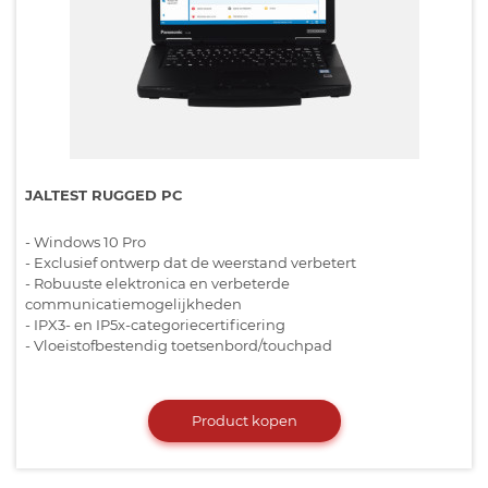
JALTEST RUGGED PC
- Windows 10 Pro
- Exclusief ontwerp dat de weerstand verbetert
- Robuuste elektronica en verbeterde
communicatiemogelijkheden
- IPX3- en IP5x-categoriecertificering
- Vloeistofbestendig toetsenbord/touchpad
Product kopen