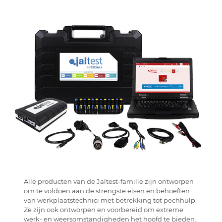
Alle producten van de Jaltest-familie zijn ontworpen
om te voldoen aan de strengste eisen en behoeften
van werkplaatstechnici met betrekking tot pechhulp.
Ze zijn ook ontworpen en voorbereid om extreme
werk- en weersomstandigheden het hoofd te bieden.