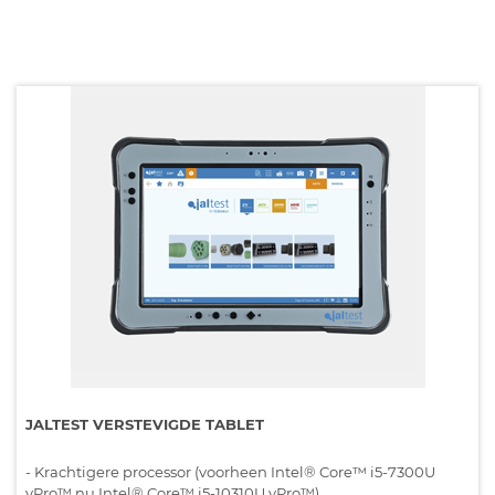
JALTEST VERSTEVIGDE TABLET
- Krachtigere processor (voorheen Intel® Core™ i5-7300U
vPro™ nu Intel® Core™ i5-10310U vPro™).