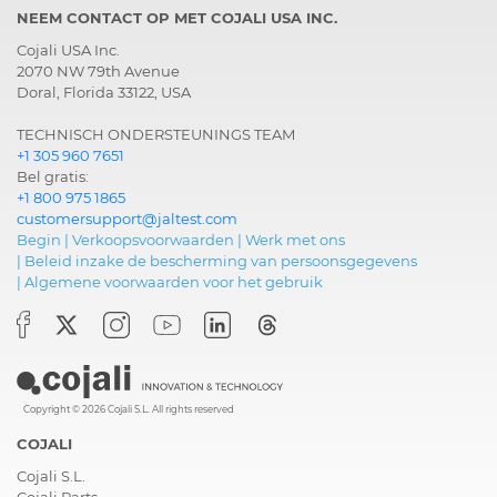
NEEM CONTACT OP MET COJALI USA INC.
Cojali USA Inc.
2070 NW 79th Avenue
Doral, Florida 33122, USA
TECHNISCH ONDERSTEUNINGS TEAM
+1 305 960 7651
Bel gratis:
+1 800 975 1865
customersupport@jaltest.com
Begin
|
Verkoopsvoorwaarden
|
Werk met ons
|
Beleid inzake de bescherming van persoonsgegevens
|
Algemene voorwaarden voor het gebruik
Copyright © 2026 Cojali S.L. All rights reserved
COJALI
Cojali S.L.
Cojali Parts