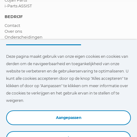
i-Parts ASSIST
BEDRIJF
Contact
Over ons
Onderscheidingen
Certificeringen
Maatschappelijk Verantwoord Ondernemen
Verdeler worden
Deze pagina maakt gebruik van onze eigen cookies en cookies van
Nieuws
derden om de navigeerbaarheid en toegankelijkheid van onze
Video´s
website te verbeteren en de gebruikerservaring te optimaliseren. U
FAQ - V&A
kunt alle cookies accepteren door op de knop "Alles accepteren" te
Deze pagina maakt gebruik van onze eigen cookies en cookies
klikken of door op "Aanpassen" te klikken om meer informatie over
van derden om de navigeerbaarheid en toegankelijkheid van
de cookies te verkrijgen en het gebruik ervan in te stellen of te
onze website te verbeteren en de gebruikerservaring te
optimaliseren. U kunt te klikken op
"Instellingen"
te klikken
weigeren.
voor meer informatie over deze cookies en om het gebruik
ervan in te stellen of te weigeren.
Aangepassen