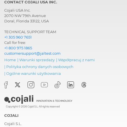
CONTACT COJALI USA INC.
Cojali USA Inc.
2070 NW 79th Avenue
Doral, Florida 33122, USA
TECHNICAL SUPPORT TEAM
+1 305 960 7651
Call for free:
+1 800 975 1865
customersupport@jaltest.com
Home
|
Warunki sprzedaży
|
Współpracuj z nami
|
Polityka ochrony danych osobowych
|
Ogólne warunki użytkowania
Copyright © 2026 Cojali S.L. All rights reserved
COJALI
Cojali S.L.