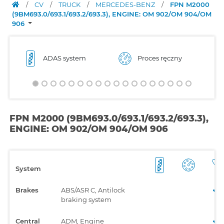
/
CV
/
TRUCK
/
MERCEDES-BENZ
/
FPN M2000
(9BM693.0/693.1/693.2/693.3), ENGINE: OM 902/OM 904/OM
906
ADAS system
Proces ręczny
FPN M2000 (9BM693.0/693.1/693.2/693.3),
ENGINE: OM 902/OM 904/OM 906
System
Brakes
ABS/ASR C, Antilock
braking system
Central
ADM, Engine