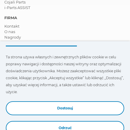
Cojali Parts
i-Parts ASSIST
FIRMA
Kontakt
O nas
Nagrody
Certyfikaty
Społeczna Odpowiedzialność Biznesu
Zostań dystrybutorem
Ta strona używa własnych i zewnętrznych plików cookie w celu
Aktualności
poprawy nawigacji i dostępności naszej witryny oraz optymalizacji
Film
FAQ - Najczęściej zadawane pytania
doświadczenia użytkownika. Możesz zaakceptować wszystkie pliki
cookie, klikając przycisk „Akceptuj wszystkie” lub kliknąć „Dostosuj”,
Ta strona wykorzystuje nasze własne i zewnętrzne pliki cookie,
aby uzyskać więcej informacji, a także ustawić lub odrzucić ich
aby poprawić nawigację i dostępność naszej witryny oraz
zoptymalizować wygodę użytkownika. Możesz kliknąć
użycie.
„Ustawienia”
, aby uzyskać więcej informacji na ich temat oraz
ustawić lub odmówić ich użycia.
Dostosuj
Odrzuć