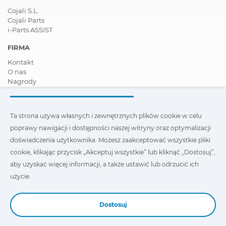
Cojali S.L.
Cojali Parts
i-Parts ASSIST
FIRMA
Kontakt
O nas
Nagrody
Certyfikaty
Społeczna Odpowiedzialność Biznesu
Zostań dystrybutorem
Ta strona używa własnych i zewnętrznych plików cookie w celu
Aktualności
poprawy nawigacji i dostępności naszej witryny oraz optymalizacji
Film
FAQ - Najczęściej zadawane pytania
doświadczenia użytkownika. Możesz zaakceptować wszystkie pliki
cookie, klikając przycisk „Akceptuj wszystkie” lub kliknąć „Dostosuj”,
Ta strona wykorzystuje nasze własne i zewnętrzne pliki cookie,
aby uzyskać więcej informacji, a także ustawić lub odrzucić ich
aby poprawić nawigację i dostępność naszej witryny oraz
zoptymalizować wygodę użytkownika. Możesz kliknąć
użycie.
„Ustawienia”
, aby uzyskać więcej informacji na ich temat oraz
ustawić lub odmówić ich użycia.
Dostosuj