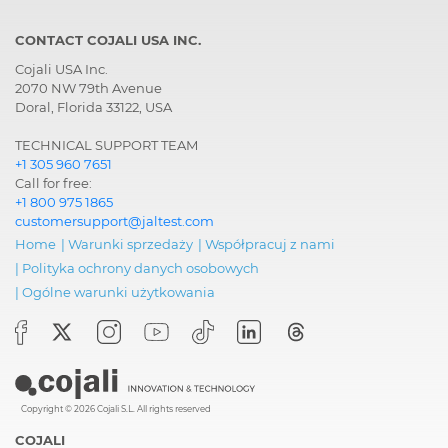
CONTACT COJALI USA INC.
Cojali USA Inc.
2070 NW 79th Avenue
Doral, Florida 33122, USA
TECHNICAL SUPPORT TEAM
+1 305 960 7651
Call for free:
+1 800 975 1865
customersupport@jaltest.com
Home
|
Warunki sprzedaży
|
Współpracuj z nami
|
Polityka ochrony danych osobowych
|
Ogólne warunki użytkowania
Copyright © 2026 Cojali S.L. All rights reserved
COJALI