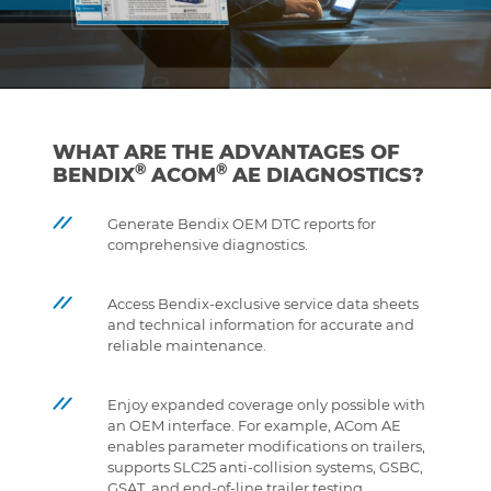
WHAT ARE THE ADVANTAGES OF
®
®
BENDIX
ACOM
AE DIAGNOSTICS?
Generate Bendix OEM DTC reports for
comprehensive diagnostics.
Access Bendix-exclusive service data sheets
and technical information for accurate and
reliable maintenance.
Enjoy expanded coverage only possible with
an OEM interface. For example, ACom AE
enables parameter modifications on trailers,
supports SLC25 anti-collision systems, GSBC,
GSAT, and end-of-line trailer testing.