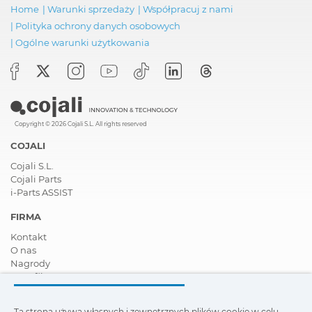
Home
|
Warunki sprzedaży
|
Współpracuj z nami
|
Polityka ochrony danych osobowych
|
Ogólne warunki użytkowania
Copyright © 2026 Cojali S.L. All rights reserved
COJALI
Cojali S.L.
Cojali Parts
i-Parts ASSIST
FIRMA
Kontakt
O nas
Nagrody
Certyfikaty
Społeczna Odpowiedzialność Biznesu
Zostań dystrybutorem
Ta strona używa własnych i zewnętrznych plików cookie w celu