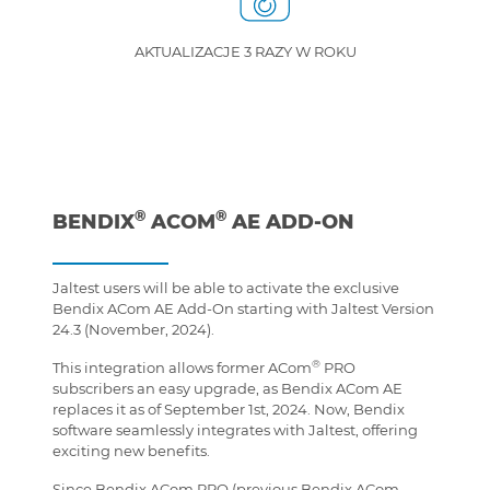
AKTUALIZACJE 3 RAZY W ROKU
®
®
BENDIX
ACOM
AE ADD-ON
Jaltest users will be able to activate the exclusive
Bendix ACom AE Add-On starting with Jaltest Version
24.3 (November, 2024).
®
This integration allows former ACom
PRO
subscribers an easy upgrade, as Bendix ACom AE
replaces it as of September 1st, 2024. Now, Bendix
software seamlessly integrates with Jaltest, offering
exciting new benefits.
Since Bendix ACom PRO (previous Bendix ACom