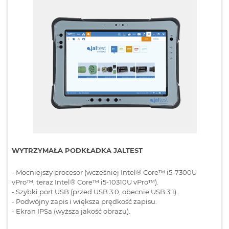
WYTRZYMAŁA PODKŁADKA JALTEST
- Mocniejszy procesor (wcześniej Intel® Core™ i5-7300U
vPro™, teraz Intel® Core™ i5-10310U vPro™).
- Szybki port USB (przed USB 3.0, obecnie USB 3.1).
- Podwójny zapis i większa prędkość zapisu.
- Ekran IPSa (wyższa jakość obrazu).