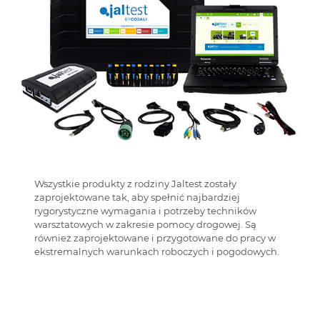
Wszystkie produkty z rodziny Jaltest zostały
zaprojektowane tak, aby spełnić najbardziej
rygorystyczne wymagania i potrzeby techników
warsztatowych w zakresie pomocy drogowej. Są
również zaprojektowane i przygotowane do pracy w
ekstremalnych warunkach roboczych i pogodowych.