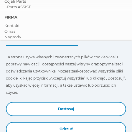
Cojali Parts
i-Parts ASSIST
FIRMA
Kontakt
O nas
Nagrody
Certyfikaty
Społeczna Odpowiedzialność Biznesu
Zostań dystrybutorem
Ta strona używa własnych i zewnętrznych plików cookie w celu
Aktualności
poprawy nawigacji i dostępności naszej witryny oraz optymalizacji
Film
FAQ - Najczęściej zadawane pytania
doświadczenia użytkownika. Możesz zaakceptować wszystkie pliki
cookie, klikając przycisk „Akceptuj wszystkie” lub kliknąć „Dostosuj”,
Ta strona wykorzystuje nasze własne i zewnętrzne pliki cookie,
aby uzyskać więcej informacji, a także ustawić lub odrzucić ich
aby poprawić nawigację i dostępność naszej witryny oraz
zoptymalizować wygodę użytkownika. Możesz kliknąć
użycie.
„Ustawienia”
, aby uzyskać więcej informacji na ich temat oraz
ustawić lub odmówić ich użycia.
Dostosuj
Odrzuć