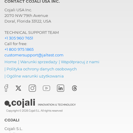
CONTACT COJALI USA INC.
Cojali USA Inc.
2070 NW 79th Avenue
Doral, Florida 33122, USA
TECHNICAL SUPPORT TEAM
+1 305 960 7651
Call for free:
+1 800 975 1865
customersupport@jaltest.com
Home
|
Warunki sprzedaży
|
Współpracuj z nami
|
Polityka ochrony danych osobowych
|
Ogólne warunki użytkowania
Copyright © 2026 Cojali S.L. All rights reserved
COJALI
Cojali S.L.