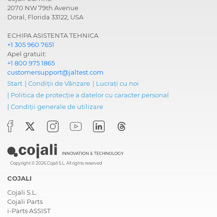
2070 NW 79th Avenue
Doral, Florida 33122, USA
ECHIPA ASISTENTA TEHNICA
+1 305 960 7651
Apel gratuit:
+1 800 975 1865
customersupport@jaltest.com
Start
|
Condiții de Vânzare
|
Lucrați cu noi
|
Politica de protecție a datelor cu caracter personal
|
Condiții generale de utilizare
Copyright © 2026 Cojali S.L. All rights reserved
COJALI
Cojali S.L.
Cojali Parts
i-Parts ASSIST