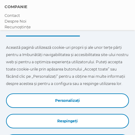
COMPANIE
Contact
Despre Noi
Recunoștințe
Certificări
Responsabilitate Socială Corporativă
Deveniți un distribuitor
Această pagină utilizează cookie-uri proprii și ale unor terțe părți
Știri
pentru a îmbunătăți navigabilitatea și accesibilitatea site-ului nostru
Videoclipuri
FAQ - Întrebări Frecvente
web și pentru a optimiza experiența utilizatorului. Puteți accepta
toate cookie-urile prin apăsarea butonului „Accept toate” sau
Această pagină utilizează cookie-uri proprii și ale unor terțe
făcând clic pe „Personalizați” pentru a obține mai multe informații
părți pentru a îmbunătăți navigabilitatea și accesibilitatea site-
ului nostru web și pentru a optimiza experiența utilizatorului.
despre acestea și pentru a configura sau a respinge utilizarea lor.
Puteți face clic pe
"Configurație"
pentru a afla mai multe despre
acestea și pentru a configura sau a respinge utilizarea lor.
Personalizați
Respingeți
Book a Demo