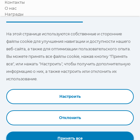
Контакты
О нас
Награды
Сертификация
Корпоративная И Социальная Ответственность
Стать дистрибьютором
На этой странице используются собственные и сторонние
Новости
файлы cookie для улучшения навигации и доступности нашего
Видео
веб-сайта, а также для оптимизации пользовательского опыта.
FAQ - ЧАСТО ЗАДАВАЕМЫЕ ВОПРОСЫ
Вы можете принять все файлы cookie, нажав кнопку "Принять
Чтобы улучшить навигацию и доступ, а также
все", или нажать "Настроить", чтобы получить дополнительную
оптимизировать взаимодействие с пользователем, на этом
информацию о них, а также настроить или отклонить их
сайте используются наши собственные и сторонние файлы
"Cookies". Вы можете нажать на
"Настройки"
, чтобы получить
использование.
дополнительную информацию о них и настроить или
отказаться от их использования.
Настроить
Отклонить
Book a Demo
Принять все