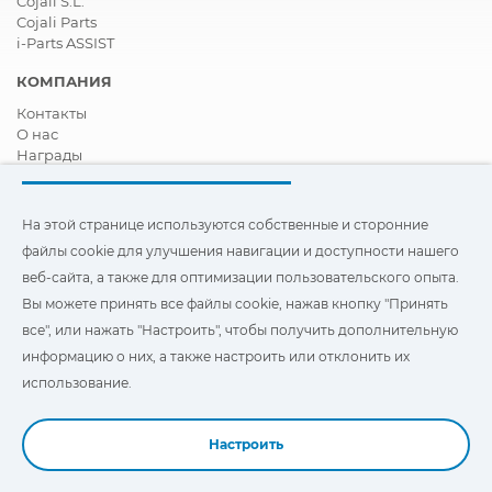
Cojali S.L.
Cojali Parts
i-Parts ASSIST
КОМПАНИЯ
Контакты
О нас
Награды
Сертификация
Корпоративная И Социальная Ответственность
Стать дистрибьютором
На этой странице используются собственные и сторонние
Новости
файлы cookie для улучшения навигации и доступности нашего
Видео
веб-сайта, а также для оптимизации пользовательского опыта.
FAQ - ЧАСТО ЗАДАВАЕМЫЕ ВОПРОСЫ
Вы можете принять все файлы cookie, нажав кнопку "Принять
Чтобы улучшить навигацию и доступ, а также
все", или нажать "Настроить", чтобы получить дополнительную
оптимизировать взаимодействие с пользователем, на этом
информацию о них, а также настроить или отклонить их
сайте используются наши собственные и сторонние файлы
"Cookies". Вы можете нажать на
"Настройки"
, чтобы получить
использование.
дополнительную информацию о них и настроить или
отказаться от их использования.
Настроить