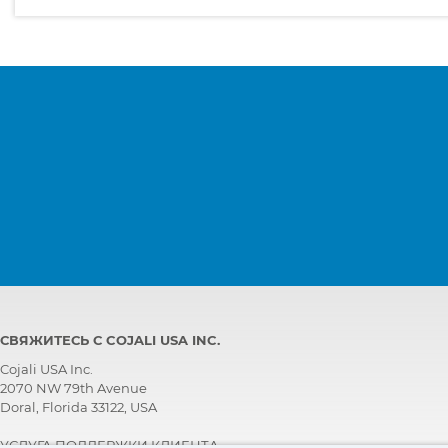
СВЯЖИТЕСЬ С COJALI USA INC.
Cojali USA Inc.
2070 NW 79th Avenue
Doral, Florida 33122, USA
УСЛУГА ПОДДЕРЖКИ КЛИЕНТА