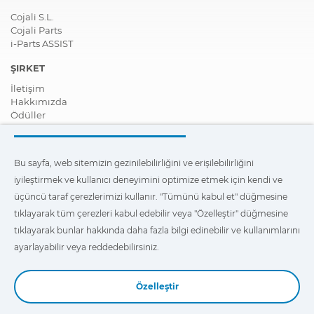
Cojali S.L.
Cojali Parts
i-Parts ASSIST
ŞIRKET
İletişim
Hakkımızda
Ödüller
Sertifikalar
Kurumsal Sosyal Sorumluluk
Distribütör ol
Bu sayfa, web sitemizin gezinilebilirliğini ve erişilebilirliğini
Haberler
iyileştirmek ve kullanıcı deneyimini optimize etmek için kendi ve
Videolar
FAQ - Sıkça Sorulan Sorular
üçüncü taraf çerezlerimizi kullanır. "Tümünü kabul et" düğmesine
tıklayarak tüm çerezleri kabul edebilir veya "Özelleştir" düğmesine
Bu sayfa, web sitemizde erişilebilirliği ve en iyi gezinti
tıklayarak bunlar hakkında daha fazla bilgi edinebilir ve kullanımlarını
deneyimini sağlamak, ayrıca da kullanıcı deneyimini optimize
etmek için kendi ve üçüncü taraf çerezlerimizi kullanır. Bunlar
ayarlayabilir veya reddedebilirsiniz.
hakkında daha fazla bilgi edinmek ve kullanımlarını ayarlamak
veya reddetmek için
"Ayarlar"
üzerine tıklayabilirsiniz.
Özelleştir