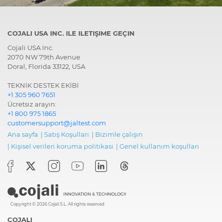
COJALI USA INC. ILE ILETIŞIME GEÇIN
Cojali USA Inc.
2070 NW 79th Avenue
Doral, Florida 33122, USA
TEKNİK DESTEK EKİBİ
+1 305 960 7651
Ücretsiz arayın:
+1 800 975 1865
customersupport@jaltest.com
Ana sayfa
|
Satış Koşulları
|
Bizimle çalışın
|
Ki̇şi̇sel veri̇leri̇ koruma poli̇ti̇kasi
|
Genel kullanım koşulları
Copyright © 2026 Cojali S.L. All rights reserved
COJALI