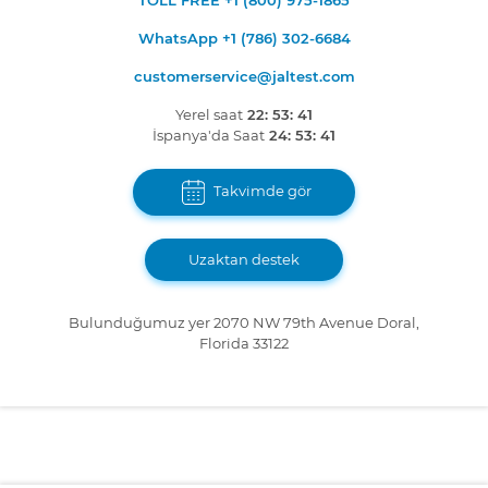
TOLL FREE +1 (800) 975-1865
WhatsApp +1 (786) 302-6684
customerservice@jaltest.com
Yerel saat
22: 53: 41
İspanya'da Saat
24: 53: 41
Takvimde gör
Uzaktan destek
Bulunduğumuz yer 2070 NW 79th Avenue Doral,
Florida 33122