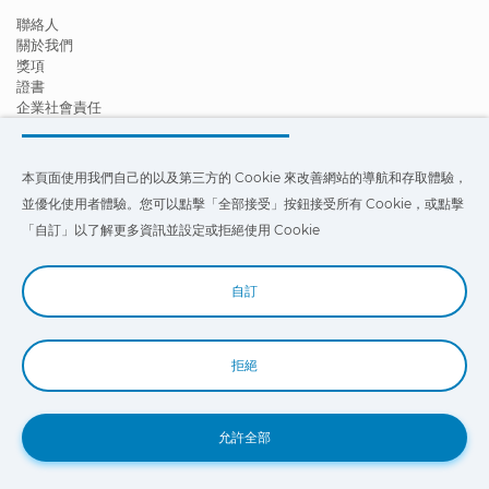
聯絡人
關於我們
獎項
證書
企業社會責任
成為經銷商
新聞
影片
本頁面使用我們自己的以及第三方的 Cookie 來改善網站的導航和存取體驗，
FAQ - 常見問題
並優化使用者體驗。您可以點擊「全部接受」按鈕接受所有 Cookie，或點擊
本頁面使用我們自己的以及第三方的 Cookie 來改善我們網站的導航和存
「自訂」以了解更多資訊並設定或拒絕使用 Cookie
取體驗，並優化使用者體驗。您可以點擊
「設定」
以了解更多信息，並設
定或拒絕使用 Cookie。
自訂
拒絕
Book a Demo
允許全部