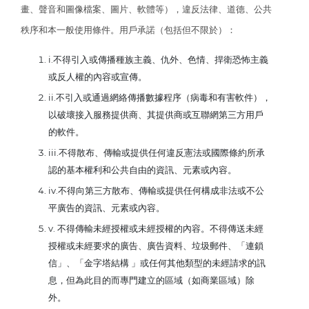
畫、聲音和圖像檔案、圖片、軟體等），違反法律、道德、公共
秩序和本一般使用條件。用戶承諾（包括但不限於）：
i.不得引入或傳播種族主義、仇外、色情、捍衛恐怖主義
或反人權的內容或宣傳。
ii.不引入或通過網絡傳播數據程序（病毒和有害軟件），
以破壞接入服務提供商、其提供商或互聯網第三方用戶
的軟件。
iii.不得散布、傳輸或提供任何違反憲法或國際條約所承
認的基本權利和公共自由的資訊、元素或內容。
iv.不得向第三方散布、傳輸或提供任何構成非法或不公
平廣告的資訊、元素或內容。
v. 不得傳輸未經授權或未經授權的內容。不得傳送未經
授權或未經要求的廣告、廣告資料、垃圾郵件、「連鎖
信」、「金字塔結構 」或任何其他類型的未經請求的訊
息，但為此目的而專門建立的區域（如商業區域）除
外。