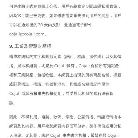
何更改將正式在頁面上公佈。用戶有義務定期閱讀隱私權政策，
因為它可能已被更改。如果修改需要事先得到用戶的同意，用戶
可以在通知後的 30 天內反對，並通過電子郵件
cojali@cojali.com。
9. 工業及智慧財產權
構成本網站的文字和圖形元素（設計、標識、源代碼）以及其傳
播、展示和組裝，均屬於 Cojali 獨有，Cojali 保留所有知識產
權和工業財產，包括軟體。本網頁上出現的所有商品名稱、標籤
或顯著標誌、標識、符號和混合、具體或名稱標記均屬於
Cojali 或其有權事先授權使用，並受與此相關的現行法律保
護。
因此，不得利用、複製、散佈、修改、公開傳播、轉讓或轉換本
網頁及其內容。用戶複製網頁內容僅可儲存、製作備份或用於私
人用途。尤其是，未經 Cojali 事先書面授權，嚴禁在與 Cojali