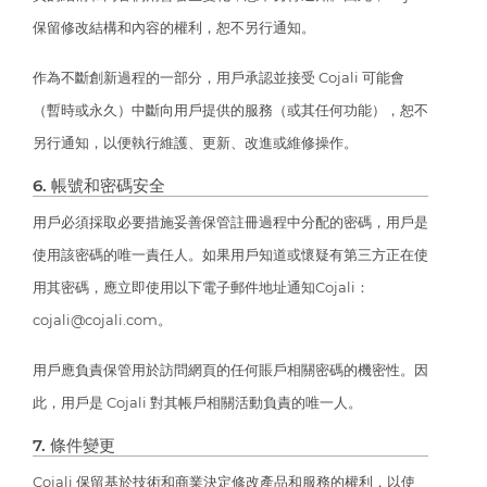
保留修改結構和內容的權利，恕不另行通知。
作為不斷創新過程的一部分，用戶承認並接受 Cojali 可能會
（暫時或永久）中斷向用戶提供的服務（或其任何功能），恕不
另行通知，以便執行維護、更新、改進或維修操作。
6. 帳號和密碼安全
用戶必須採取必要措施妥善保管註冊過程中分配的密碼，用戶是
使用該密碼的唯一責任人。如果用戶知道或懷疑有第三方正在使
用其密碼，應立即使用以下電子郵件地址通知Cojali：
cojali@cojali.com。
用戶應負責保管用於訪問網頁的任何賬戶相關密碼的機密性。因
此，用戶是 Cojali 對其帳戶相關活動負責的唯一人。
7. 條件變更
Cojali 保留基於技術和商業決定修改產品和服務的權利，以使