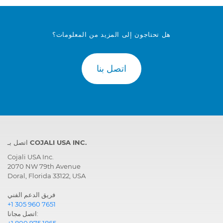
هل تحتاجون إلى المزيد من المعلومات؟
اتصل بنا
اتصل بـ COJALI USA INC.
Cojali USA Inc.
2070 NW 79th Avenue
Doral, Florida 33122, USA
فريق الدعم الفني
+1 305 960 7651
اتصل مجانا:
+1 800 975 1865