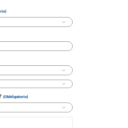
rio)
?
(Obbligatorio)