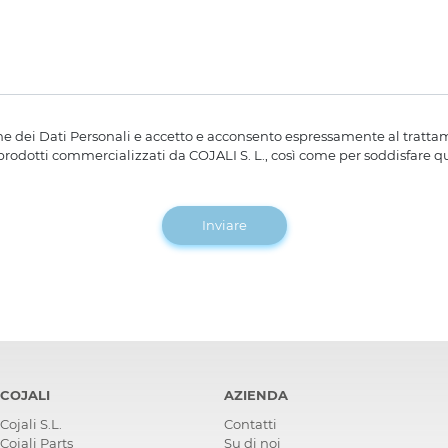
one dei Dati Personali e accetto e acconsento espressamente al trattame
 prodotti commercializzati da COJALI S. L., così come per soddisfare qu
Inviare
COJALI
AZIENDA
Cojali S.L.
Contatti
Cojali Parts
Su di noi