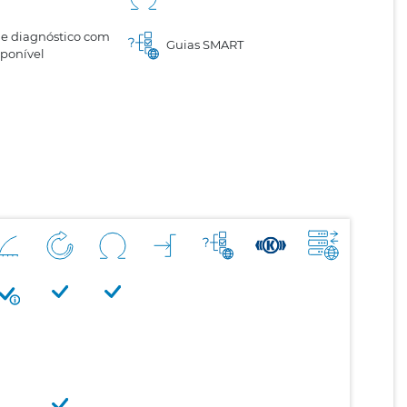
e diagnóstico com
Guias SMART
sponível