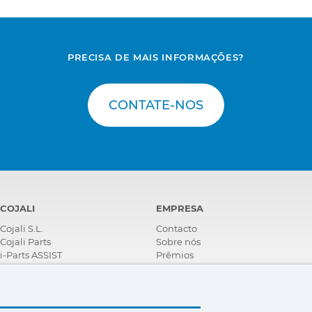
ração ADAS obrigatório. Consulte o catálogo Jaltest Tools.
PRECISA DE MAIS INFORMAÇÕES?
CONTATE-NOS
bração ADAS. Consulte o catálogo Jaltest Tools.
bração ADAS. Consulte o catálogo Jaltest Tools.
COJALI
EMPRESA
Cojali S.L.
Contacto
Cojali Parts
Sobre nós
i-Parts ASSIST
Prêmios
Certificações
Responsabilidade Social
Corporativa
Seja um distribuidor