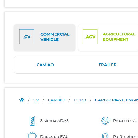
CAMIÃO
TRAILER
/
CV
/
CAMIÃO
/
FORD
/
CARGO 1843T, ENG
Sistema ADAS
Processo Ma
Dados da ECU
Parâmetros