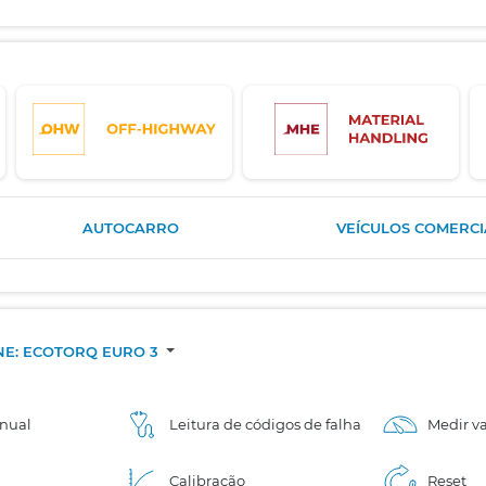
AUTOCARRO
VEÍCULOS COMERCIA
INE: ECOTORQ EURO 3
nual
Leitura de códigos de falha
Medir va
Calibração
Reset