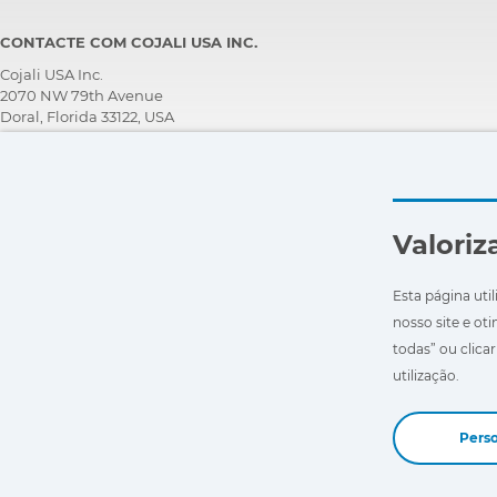
CONTACTE COM COJALI USA INC.
Cojali USA Inc.
2070 NW 79th Avenue
Doral, Florida 33122, USA
SERVIÇO DE ASSISTÊNCIA TÉCNICA PESSOAL
+1 305 960 7651
Telefone grátis:
+1 800 975 1865
Valoriz
customersupport@jaltest.com
Início
|
Condições de Venda
|
Trabalhe conosco
|
Política de protecção de dados pessoais
Esta página util
|
Condições gerais de uso
nosso site e oti
todas” ou clica
utilização.
Perso
Copyright © 2026 Cojali S.L. All rights reserved