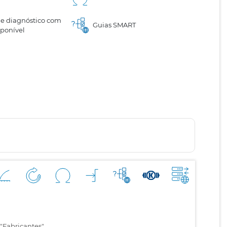
e diagnóstico com
Guias SMART
sponível
"Fabricantes".