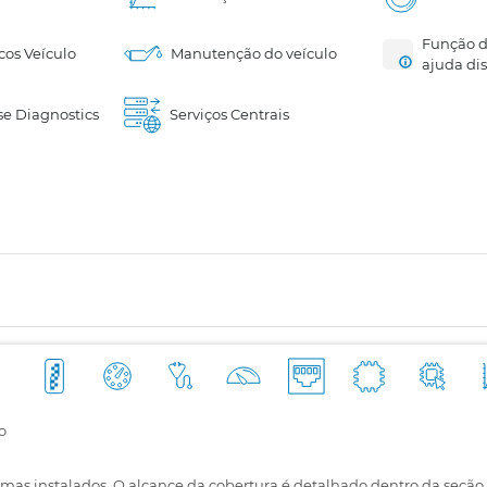
Função d
cos Veículo
Manutenção do veículo
ajuda di
e Diagnostics
Serviços Centrais
o
emas instalados. O alcance da cobertura é detalhado dentro da seção 