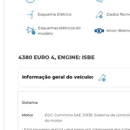
Esquema Elétrico
Dados Técni
Esquemas elétricos do
Knorr-Brems
modelo
4380 EURO 4, ENGINE: ISBE
Informação geral do veículo:
Sistema
Motor
EDC Cummins SAE J1939, Sistema de control
do motor
-
Este processo realiza uma pesquisa inteligente dos sist