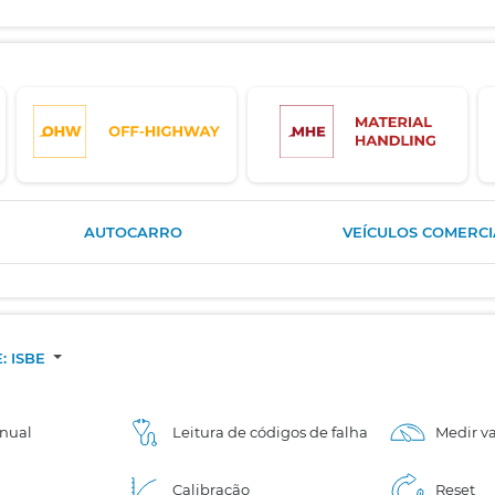
AUTOCARRO
VEÍCULOS COMERCIA
: ISBE
nual
Leitura de códigos de falha
Medir va
Calibração
Reset