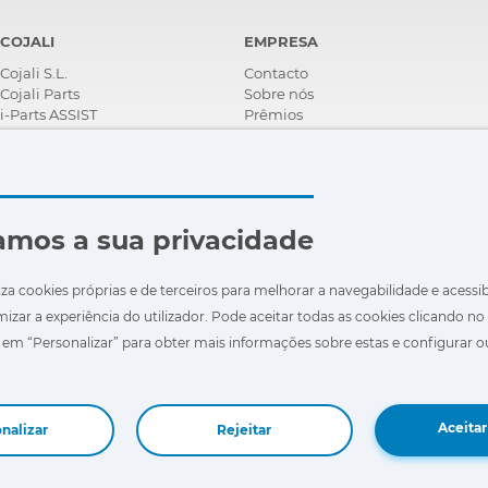
COJALI
EMPRESA
Cojali S.L.
Contacto
Cojali Parts
Sobre nós
i-Parts ASSIST
Prêmios
Certificações
Responsabilidade Social
Corporativa
Seja um distribuidor
Notícias
amos a sua privacidade
Vídeos
FAQ - Perguntas Frequentes
iza cookies próprias e de terceiros para melhorar a navegabilidade e acessi
mizar a experiência do utilizador. Pode aceitar todas as cookies clicando no
r em “Personalizar” para obter mais informações sobre estas e configurar o
Aceitar
nalizar
Rejeitar