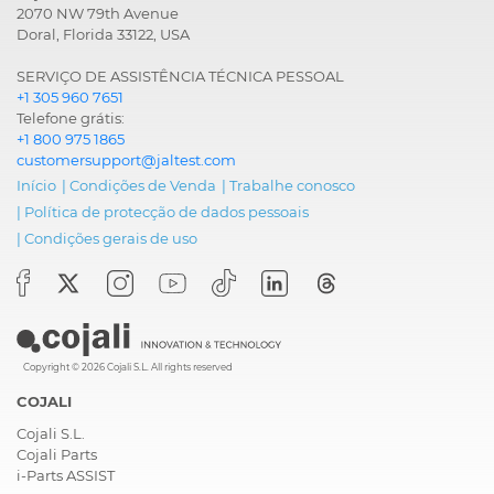
2070 NW 79th Avenue
Doral, Florida 33122, USA
SERVIÇO DE ASSISTÊNCIA TÉCNICA PESSOAL
+1 305 960 7651
Telefone grátis:
+1 800 975 1865
customersupport@jaltest.com
Início
|
Condições de Venda
|
Trabalhe conosco
|
Política de protecção de dados pessoais
|
Condições gerais de uso
Copyright © 2026 Cojali S.L. All rights reserved
COJALI
Cojali S.L.
Cojali Parts
i-Parts ASSIST