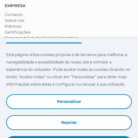
EMPRESA
Contacto
Sobre nós
Prêmios
Certificações
Responsabilidade Social Corporativa
Seja um distribuidor
Notícias
Esta página utiliza cookies próprias e de terceiros para melhorar a
Vídeos
FAQ - Perguntas Frequentes
navegabilidade e acessibilidade do nosso site e otimizar a
experiência do utilizador. Pode aceitar todas as cookies clicando no
Esta página usa cookies próprios e de terceiros para melhorar a
botão “Aceitar todas” ou clicar em “Personalizar” para obter mais
navegabilidade e acessibilidade do nosso site e para otimizar a
experiência do usuário. Pode clicar em
"Configurações"
para
informações sobre estas e configurar ou recusar a sua utilização.
obter mais informações sobre estes e configurar ou recusar o
seu uso.
Personalizar
Rejeitar
Book a Demo