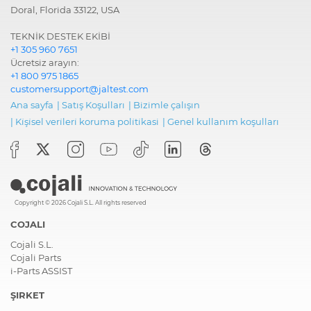
Doral, Florida 33122, USA
TEKNİK DESTEK EKİBİ
+1 305 960 7651
Ücretsiz arayın:
+1 800 975 1865
customersupport@jaltest.com
Ana sayfa
|
Satış Koşulları
|
Bizimle çalışın
|
Ki̇şi̇sel veri̇leri̇ koruma poli̇ti̇kasi
|
Genel kullanım koşulları
Copyright © 2026 Cojali S.L. All rights reserved
COJALI
Cojali S.L.
Cojali Parts
i-Parts ASSIST
ŞIRKET