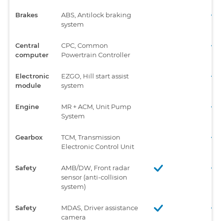
Brakes
ABS, Antilock braking
system
Central
CPC, Common
computer
Powertrain Controller
Electronic
EZGO, Hill start assist
module
system
Engine
MR + ACM, Unit Pump
System
Gearbox
TCM, Transmission
Electronic Control Unit
Safety
AMB/DW, Front radar
sensor (anti-collision
system)
Safety
MDAS, Driver assistance
camera