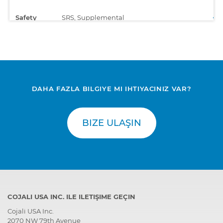
Safety
SRS, Supplemental
Restraint System
DAHA FAZLA BILGIYE MI IHTIYACINIZ VAR?
BIZE ULAŞIN
COJALI USA INC. ILE ILETIŞIME GEÇIN
Cojali USA Inc.
2070 NW 79th Avenue