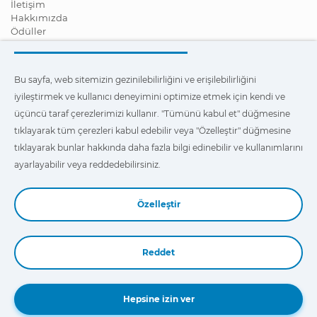
İletişim
Hakkımızda
Ödüller
Sertifikalar
Kurumsal Sosyal Sorumluluk
Distribütör ol
Bu sayfa, web sitemizin gezinilebilirliğini ve erişilebilirliğini
Haberler
iyileştirmek ve kullanıcı deneyimini optimize etmek için kendi ve
Videolar
FAQ - Sıkça Sorulan Sorular
üçüncü taraf çerezlerimizi kullanır. "Tümünü kabul et" düğmesine
tıklayarak tüm çerezleri kabul edebilir veya "Özelleştir" düğmesine
Bu sayfa, web sitemizde erişilebilirliği ve en iyi gezinti
tıklayarak bunlar hakkında daha fazla bilgi edinebilir ve kullanımlarını
deneyimini sağlamak, ayrıca da kullanıcı deneyimini optimize
etmek için kendi ve üçüncü taraf çerezlerimizi kullanır. Bunlar
ayarlayabilir veya reddedebilirsiniz.
hakkında daha fazla bilgi edinmek ve kullanımlarını ayarlamak
veya reddetmek için
"Ayarlar"
üzerine tıklayabilirsiniz.
Özelleştir
Reddet
Book a Demo
Hepsine izin ver