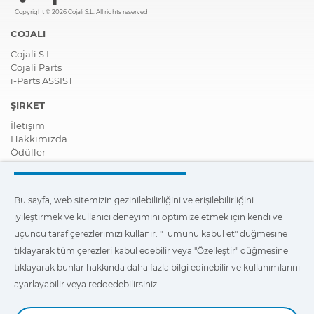
Copyright © 2026 Cojali S.L. All rights reserved
COJALI
Cojali S.L.
Cojali Parts
i-Parts ASSIST
ŞIRKET
İletişim
Hakkımızda
Ödüller
Sertifikalar
Kurumsal Sosyal Sorumluluk
Distribütör ol
Bu sayfa, web sitemizin gezinilebilirliğini ve erişilebilirliğini
Haberler
iyileştirmek ve kullanıcı deneyimini optimize etmek için kendi ve
Videolar
FAQ - Sıkça Sorulan Sorular
üçüncü taraf çerezlerimizi kullanır. "Tümünü kabul et" düğmesine
tıklayarak tüm çerezleri kabul edebilir veya "Özelleştir" düğmesine
Bu sayfa, web sitemizde erişilebilirliği ve en iyi gezinti
tıklayarak bunlar hakkında daha fazla bilgi edinebilir ve kullanımlarını
deneyimini sağlamak, ayrıca da kullanıcı deneyimini optimize
etmek için kendi ve üçüncü taraf çerezlerimizi kullanır. Bunlar
ayarlayabilir veya reddedebilirsiniz.
hakkında daha fazla bilgi edinmek ve kullanımlarını ayarlamak
veya reddetmek için
"Ayarlar"
üzerine tıklayabilirsiniz.