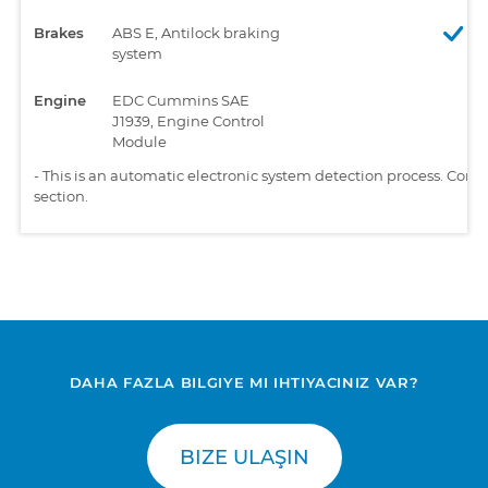
Brakes
ABS E, Antilock braking
system
Engine
EDC Cummins SAE
J1939, Engine Control
Module
-
This is an automatic electronic system detection process. Comp
section.
DAHA FAZLA BILGIYE MI IHTIYACINIZ VAR?
BIZE ULAŞIN