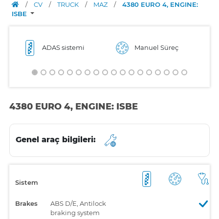
/
CV
/
TRUCK
/
MAZ
/
4380 EURO 4, ENGINE:
ISBE
ADAS sistemi
Manuel Süreç
4380 EURO 4, ENGINE: ISBE
Genel araç bilgileri:
Sistem
Brakes
ABS D/E, Antilock
braking system