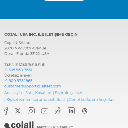
COJALI USA INC. ILE ILETIŞIME GEÇIN
Cojali USA Inc.
2070 NW 79th Avenue
Doral, Florida 33122, USA
TEKNİK DESTEK EKİBİ
+1 305 960 7651
Ücretsiz arayın:
+1 800 975 1865
customersupport@jaltest.com
Ana sayfa
|
Satış Koşulları
|
Bizimle çalışın
|
Ki̇şi̇sel veri̇leri̇ koruma poli̇ti̇kasi
|
Genel kullanım koşulları