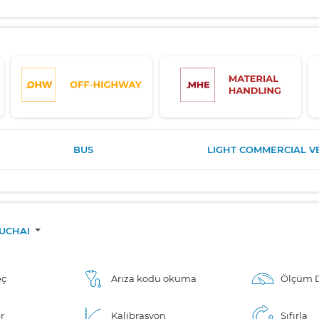
BUS
LIGHT COMMERCIAL V
YUCHAI
eç
Arıza kodu okuma
Ölçüm D
r
Kalibrasyon
Sıfırla