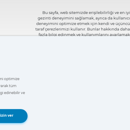
Bu sayfa, web sitemizde erişilebilirliği ve en iyi
gezinti deneyimini sağlamak, ayrıca da kullanıcı
deneyimini optimize etmek için kendi ve üçüncü
taraf çerezlerimizi kullanır. Bunlar hakkında daha
fazla bilgi edinmek ve kullanımlarını ayarlamak
veya reddetmek için
"Ayarlar"
üzerine
tıklayabilirsiniz.
mini optimize
ayarak tüm
i edinebilir ve
Book a Demo
izin ver