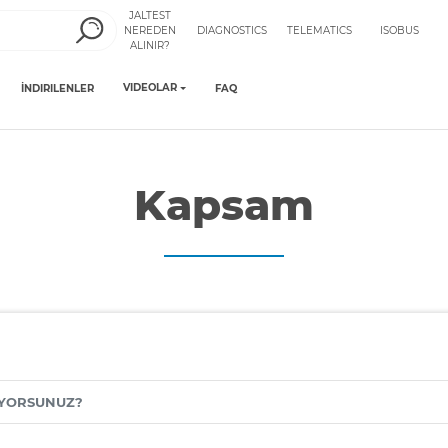
JALTEST
NEREDEN
DIAGNOSTICS
TELEMATICS
ISOBUS
ALINIR?
VIDEOLAR
İNDIRILENLER
FAQ
Kapsam