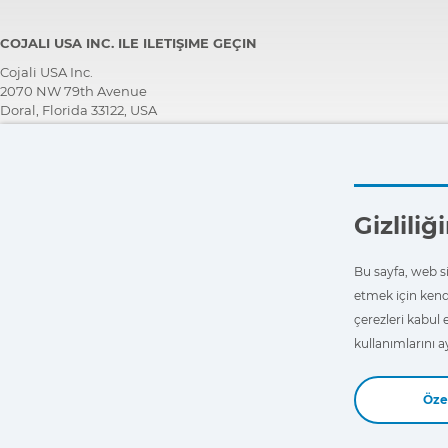
COJALI USA INC. ILE ILETIŞIME GEÇIN
Cojali USA Inc.
2070 NW 79th Avenue
Doral, Florida 33122, USA
TEKNİK DESTEK EKİBİ
+1 305 960 7651
Ücretsiz arayın:
+1 800 975 1865
Gizlili
customersupport@jaltest.com
Ana sayfa
|
Satış Koşulları
|
Bizimle çalışın
|
Ki̇şi̇sel veri̇leri̇ koruma poli̇ti̇kasi
Bu sayfa, web sit
|
Genel kullanım koşulları
etmek için kend
çerezleri kabul 
kullanımlarını a
Özel
Copyright © 2026 Cojali S.L. All rights reserved