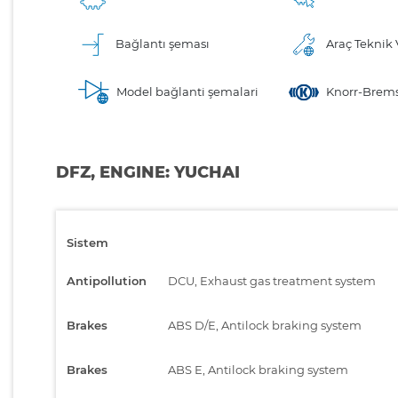
Bağlantı şeması
Araç Teknik V
Model bağlanti şemalari
Knorr-Brems
DFZ, ENGINE: YUCHAI
Sistem
Antipollution
DCU, Exhaust gas treatment system
Brakes
ABS D/E, Antilock braking system
Brakes
ABS E, Antilock braking system