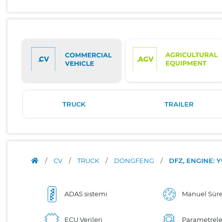
TRUCK
TRAILER
/
CV
/
TRUCK
/
DONGFENG
/
DFZ, ENGINE: 
ADAS sistemi
Manuel Sür
ECU Verileri
Parametrele