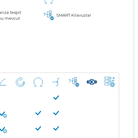
arıza tespit
SMART Kilavuzlar
nu mevcut