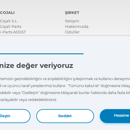
COJALI
ŞIRKET
Cojali S.L.
İletişim
Cojali Parts
Hakkımızda
i-Parts ASSIST
Ödüller
Sertifikalar
Kurumsal Sosyal Sorumluluk
Distribütör ol
Haberler
Videolar
ğinize değer veriyoruz
FAQ - Sıkça Sorulan Sorular
emizin gezinilebilirliğini ve erişilebilirliğini iyileştirmek ve kullanıcı deneyi
i ve üçüncü taraf çerezlerimizi kullanır. "Tümünü kabul et" düğmesine tıkl
edebilir veya "Özelleştir" düğmesine tıklayarak bunlar hakkında daha fazla bilg
yarlayabilir veya reddedebilirsiniz.
Hepsine 
leştir
Reddet