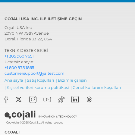
COJALI USA INC. ILE ILETIŞIME GEÇIN
Cojali USA Inc.
2070 NW 79th Avenue
Doral, Florida 33122, USA
TEKNİK DESTEK EKİBİ
+1 305 960 7651
Ücretsiz arayın:
+1 800 975 1865
customersupport@jaltest.com
Ana sayfa
|
Satış Koşulları
|
Bizimle çalışın
|
Ki̇şi̇sel veri̇leri̇ koruma poli̇ti̇kasi
|
Genel kullanım koşulları
Copyright © 2026 Cojali S.L. All rights reserved
COJALI