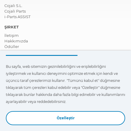
Cojali S.L.
Cojali Parts
i-Parts ASSIST
ŞIRKET
İletişim
Hakkımızda
Ödüller
Sertifikalar
Kurumsal Sosyal Sorumluluk
Distribütör ol
Bu sayfa, web sitemizin gezinilebilirliğini ve erişilebilirliğini
Haberler
iyileştirmek ve kullanıcı deneyimini optimize etmek için kendi ve
Videolar
FAQ - Sıkça Sorulan Sorular
üçüncü taraf çerezlerimizi kullanır. "Tümünü kabul et" düğmesine
tıklayarak tüm çerezleri kabul edebilir veya "Özelleştir" düğmesine
Bu sayfa, web sitemizde erişilebilirliği ve en iyi gezinti
tıklayarak bunlar hakkında daha fazla bilgi edinebilir ve kullanımlarını
deneyimini sağlamak, ayrıca da kullanıcı deneyimini optimize
etmek için kendi ve üçüncü taraf çerezlerimizi kullanır. Bunlar
ayarlayabilir veya reddedebilirsiniz.
hakkında daha fazla bilgi edinmek ve kullanımlarını ayarlamak
veya reddetmek için
"Ayarlar"
üzerine tıklayabilirsiniz.
Özelleştir