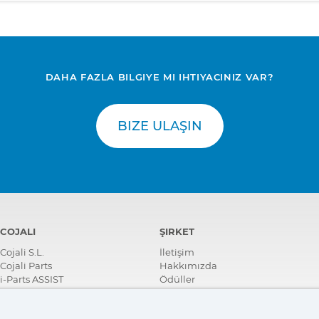
DAHA FAZLA BILGIYE MI IHTIYACINIZ VAR?
BIZE ULAŞIN
COJALI
ŞIRKET
Cojali S.L.
İletişim
Cojali Parts
Hakkımızda
i-Parts ASSIST
Ödüller
Sertifikalar
Kurumsal Sosyal Sorumluluk