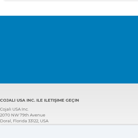
COJALI USA INC. ILE ILETIŞIME GEÇIN
Cojali USA Inc.
2070 NW 79th Avenue
Doral, Florida 33122, USA
TEKNİK DESTEK EKİBİ