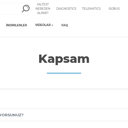
JALTEST
NEREDEN
DIAGNOSTICS
TELEMATICS
ISOBUS
ALINIR?
VIDEOLAR
İNDIRILENLER
FAQ
Kapsam