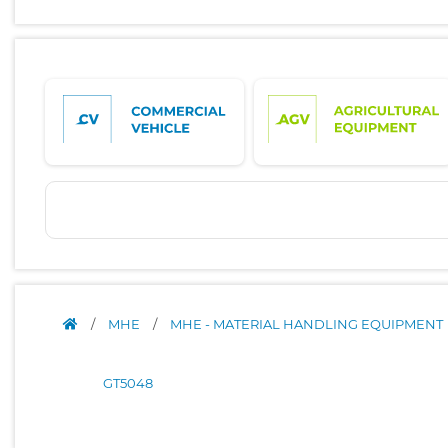
/
MHE
/
MHE - MATERIAL HANDLING EQUIPMENT
GT5048