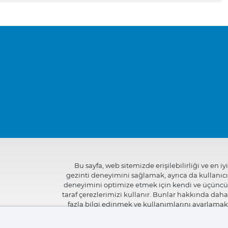
Bu sayfa, web sitemizde erişilebilirliği ve en iyi
gezinti deneyimini sağlamak, ayrıca da kullanıcı
deneyimini optimize etmek için kendi ve üçüncü
taraf çerezlerimizi kullanır. Bunlar hakkında daha
fazla bilgi edinmek ve kullanımlarını ayarlamak
veya reddetmek için
"Ayarlar"
üzerine
tıklayabilirsiniz.