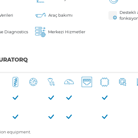
Destekli 
erileri
Araç bakımı
fonksiyo
e Diagnostics
Merkezi Hizmetler
 DURATORQ
tion equipment.