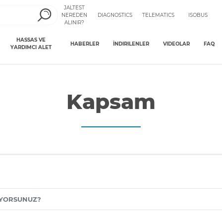
JALTEST
NEREDEN
DIAGNOSTICS
TELEMATICS
ISOBUS
ALINIR?
HASSAS VE
HABERLER
İNDIRILENLER
VIDEOLAR
FAQ
YARDIMCI ALET
Kapsam