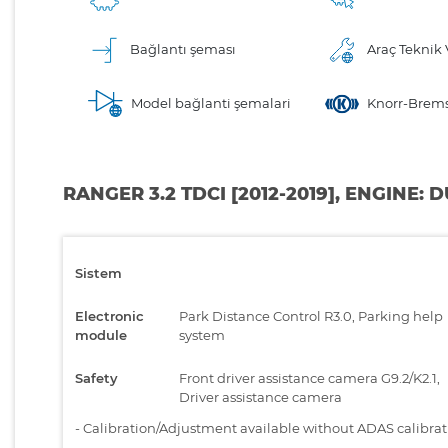
Bağlantı şeması
Araç Teknik V
Model bağlanti şemalari
Knorr-Brems
RANGER 3.2 TDCI [2012-2019], ENGINE:
Sistem
Electronic
Park Distance Control R3.0, Parking help
module
system
Safety
Front driver assistance camera G9.2/K2.1,
Driver assistance camera
-
Calibration/Adjustment available without ADAS calibra