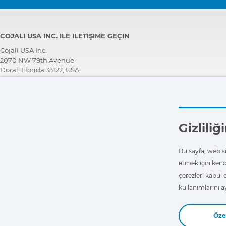
COJALI USA INC. ILE ILETIŞIME GEÇIN
Cojali USA Inc.
2070 NW 79th Avenue
Doral, Florida 33122, USA
TEKNİK DESTEK EKİBİ
+1 305 960 7651
Ücretsiz arayın:
+1 800 975 1865
Gizlili
customersupport@jaltest.com
Ana sayfa
|
Satış Koşulları
|
Bizimle çalışın
|
Ki̇şi̇sel veri̇leri̇ koruma poli̇ti̇kasi
Bu sayfa, web sit
|
Genel kullanım koşulları
etmek için kend
çerezleri kabul 
kullanımlarını a
Özel
Copyright © 2026 Cojali S.L. All rights reserved