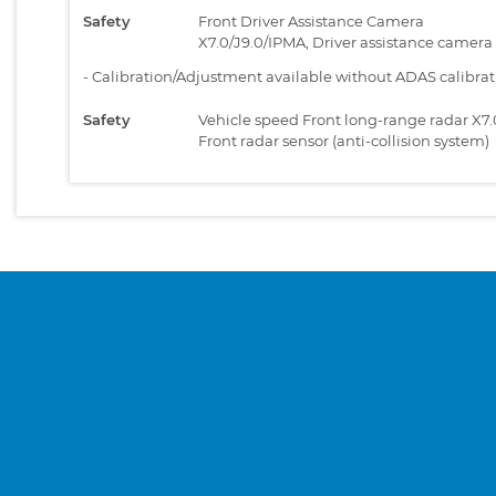
Safety
Front Driver Assistance Camera
X7.0/J9.0/IPMA, Driver assistance camera
-
Calibration/Adjustment available without ADAS calibra
Safety
Vehicle speed Front long-range radar X7.
Front radar sensor (anti-collision system)