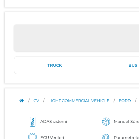
TRUCK
BUS
/
CV
/
LIGHT COMMERCIAL VEHICLE
/
FORD
/
ADAS sistemi
Manuel Sür
ECU Verileri
Parametrele