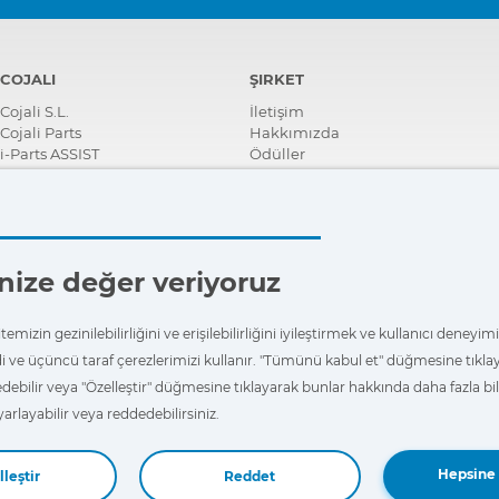
COJALI
ŞIRKET
Cojali S.L.
İletişim
Cojali Parts
Hakkımızda
i-Parts ASSIST
Ödüller
Sertifikalar
Kurumsal Sosyal Sorumluluk
Distribütör ol
Haberler
Videolar
ğinize değer veriyoruz
FAQ - Sıkça Sorulan Sorular
emizin gezinilebilirliğini ve erişilebilirliğini iyileştirmek ve kullanıcı deneyi
i ve üçüncü taraf çerezlerimizi kullanır. "Tümünü kabul et" düğmesine tıkl
edebilir veya "Özelleştir" düğmesine tıklayarak bunlar hakkında daha fazla bilg
yarlayabilir veya reddedebilirsiniz.
Hepsine 
leştir
Reddet