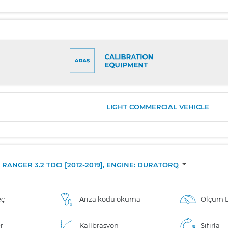
LIGHT COMMERCIAL VEHICLE
RANGER 3.2 TDCI [2012-2019], ENGINE: DURATORQ
eç
Arıza kodu okuma
Ölçüm D
r
Kalibrasyon
Sıfırla