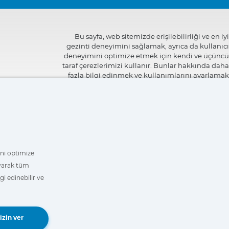
Bu sayfa, web sitemizde erişilebilirliği ve en iyi
gezinti deneyimini sağlamak, ayrıca da kullanıcı
deneyimini optimize etmek için kendi ve üçüncü
taraf çerezlerimizi kullanır. Bunlar hakkında daha
fazla bilgi edinmek ve kullanımlarını ayarlamak
veya reddetmek için
"Ayarlar"
üzerine
tıklayabilirsiniz.
mini optimize
ayarak tüm
i edinebilir ve
Book a Demo
izin ver