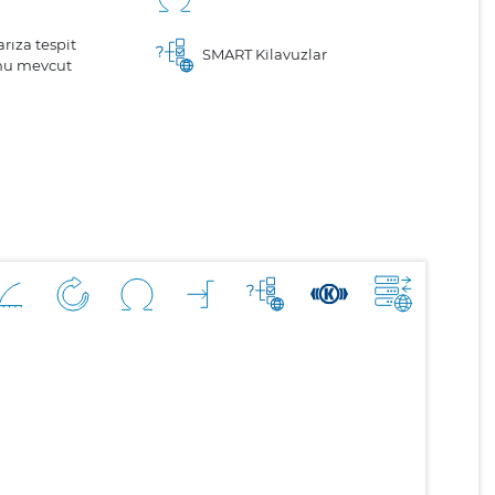
arıza tespit
SMART Kilavuzlar
nu mevcut