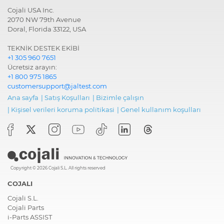
Cojali USA Inc.
2070 NW 79th Avenue
Doral, Florida 33122, USA
TEKNİK DESTEK EKİBİ
+1 305 960 7651
Ücretsiz arayın:
+1 800 975 1865
customersupport@jaltest.com
Ana sayfa
|
Satış Koşulları
|
Bizimle çalışın
|
Ki̇şi̇sel veri̇leri̇ koruma poli̇ti̇kasi
|
Genel kullanım koşulları
Copyright © 2026 Cojali S.L. All rights reserved
COJALI
Cojali S.L.
Cojali Parts
i-Parts ASSIST