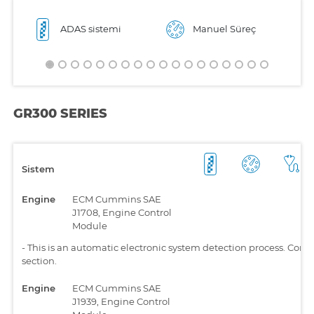
ADAS sistemi
Manuel Süreç
GR300 SERIES
Sistem
Engine
ECM Cummins SAE
J1708, Engine Control
Module
-
This is an automatic electronic system detection process. Comp
section.
Engine
ECM Cummins SAE
J1939, Engine Control