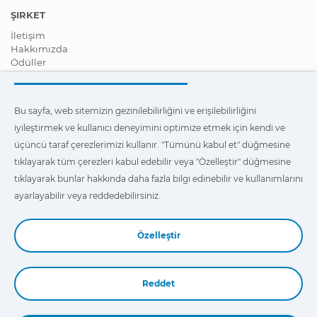
ŞIRKET
İletişim
Hakkımızda
Ödüller
Sertifikalar
Kurumsal Sosyal Sorumluluk
Distribütör ol
Bu sayfa, web sitemizin gezinilebilirliğini ve erişilebilirliğini
Haberler
iyileştirmek ve kullanıcı deneyimini optimize etmek için kendi ve
Videolar
FAQ - Sıkça Sorulan Sorular
üçüncü taraf çerezlerimizi kullanır. "Tümünü kabul et" düğmesine
tıklayarak tüm çerezleri kabul edebilir veya "Özelleştir" düğmesine
Bu sayfa, web sitemizde erişilebilirliği ve en iyi gezinti
tıklayarak bunlar hakkında daha fazla bilgi edinebilir ve kullanımlarını
deneyimini sağlamak, ayrıca da kullanıcı deneyimini optimize
etmek için kendi ve üçüncü taraf çerezlerimizi kullanır. Bunlar
ayarlayabilir veya reddedebilirsiniz.
hakkında daha fazla bilgi edinmek ve kullanımlarını ayarlamak
veya reddetmek için
"Ayarlar"
üzerine tıklayabilirsiniz.
Özelleştir
Reddet
Book a Demo