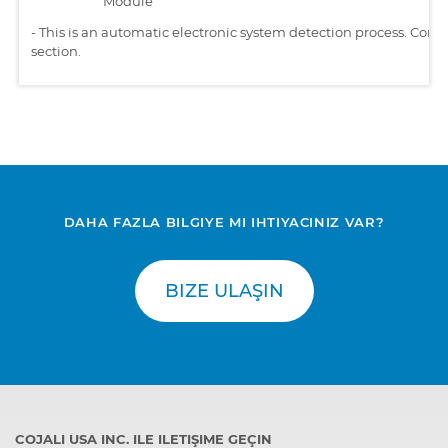
Module
-
This is an automatic electronic system detection process. Comp
section.
DAHA FAZLA BILGIYE MI IHTIYACINIZ VAR?
BIZE ULAŞIN
COJALI USA INC. ILE ILETIŞIME GEÇIN