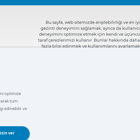
Bu sayfa, web sitemizde erişilebilirliği ve en iyi
gezinti deneyimini sağlamak, ayrıca da kullanıcı
deneyimini optimize etmek için kendi ve üçüncü
taraf çerezlerimizi kullanır. Bunlar hakkında daha
fazla bilgi edinmek ve kullanımlarını ayarlamak
veya reddetmek için
"Ayarlar"
üzerine
tıklayabilirsiniz.
mini optimize
ayarak tüm
i edinebilir ve
Book a Demo
izin ver