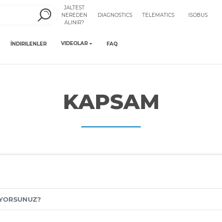
JALTEST
NEREDEN
DIAGNOSTICS
TELEMATICS
ISOBUS
ALINIR?
VIDEOLAR
İNDIRILENLER
FAQ
KAPSAM