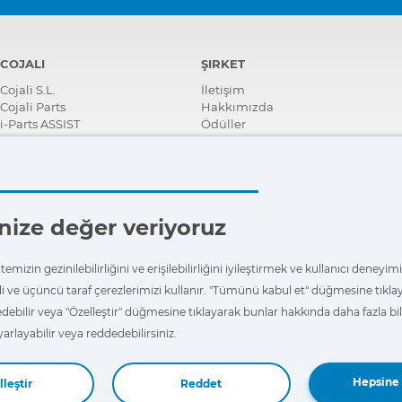
COJALI
ŞIRKET
Cojali S.L.
İletişim
Cojali Parts
Hakkımızda
i-Parts ASSIST
Ödüller
Sertifikalar
Kurumsal Sosyal Sorumluluk
Distribütör ol
Haberler
Videolar
ğinize değer veriyoruz
FAQ - Sıkça Sorulan Sorular
emizin gezinilebilirliğini ve erişilebilirliğini iyileştirmek ve kullanıcı deneyi
i ve üçüncü taraf çerezlerimizi kullanır. "Tümünü kabul et" düğmesine tıkl
edebilir veya "Özelleştir" düğmesine tıklayarak bunlar hakkında daha fazla bilg
yarlayabilir veya reddedebilirsiniz.
Hepsine 
leştir
Reddet