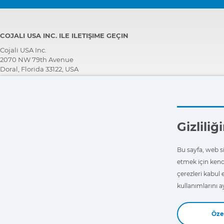
COJALI USA INC. ILE ILETIŞIME GEÇIN
Cojali USA Inc.
2070 NW 79th Avenue
Doral, Florida 33122, USA
TEKNİK DESTEK EKİBİ
+1 305 960 7651
Ücretsiz arayın:
+1 800 975 1865
Gizlili
customersupport@jaltest.com
Ana sayfa
|
Satış Koşulları
|
Bizimle çalışın
|
Ki̇şi̇sel veri̇leri̇ koruma poli̇ti̇kasi
Bu sayfa, web sit
|
Genel kullanım koşulları
etmek için kend
çerezleri kabul 
kullanımlarını a
Özel
Copyright © 2026 Cojali S.L. All rights reserved