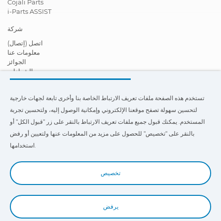
Cojali Parts
i-Parts ASSIST
شركة
اتصل (إتصال)
معلومات عنا
الجوائز
الشهادات
المسؤولية الاجتماعية تجاه الشركات
أصبح موزعًا
تستخدم هذه الصفحة ملفات تعريف الارتباط الخاصة بنا وأخرى تابعة لجهات خارجية
أخبار
أشرطة فيديو
لتحسين سهولة تصفح موقعنا الإلكتروني وإمكانية الوصول إليه، ولتحسين تجربة
FAQ - أسئله أحياناً يتم سؤالها (تعليمات)
المستخدم. يمكنك قبول جميع ملفات تعريف الارتباط بالنقر على زر "قبول الكل" أو
بالنقر على "تخصيص" للحصول على مزيد من المعلومات عنها ولتعيين أو رفض
تستخدم هذه الصفحة ملفات تعريف الارتباط الخاصة بنا وبالأطرف الأخرى
لتحسين إمكانية التنقل وإمكانية الوصول إلى موقعنا على الويب ولتحسين خبرة
استخدامها.
المستخدم . حيث يمكنك النقر فوق
"الإعدادات"
للحصول على مزيد من
المعلومات عنها وتعيين استخدامها أو رفضها.
تخصيص
يرفض
Book a Demo