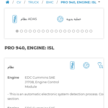
/
CV
/
TRUCK
/
BMC
/
PRO 940, ENGINE: ISL
عملية يدوية
نظام ADAS
PRO 940, ENGINE: ISL
نظام
Engine
EDC Cummins SAE
J1708, Engine Control
Module
-
This is an automatic electronic system detection process. Comp
section.
Engine
EDC Cummins SAE