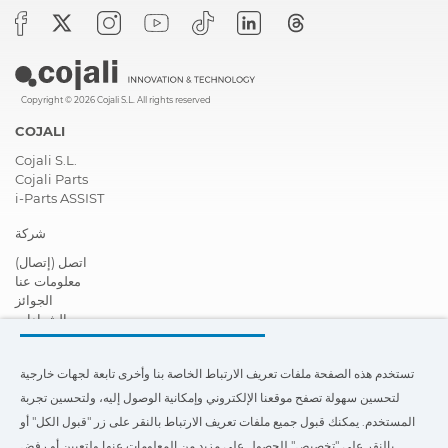
Copyright © 2026 Cojali S.L. All rights reserved
COJALI
Cojali S.L.
Cojali Parts
i-Parts ASSIST
شركة
اتصل (إتصال)
معلومات عنا
الجوائز
الشهادات
المسؤولية الاجتماعية تجاه الشركات
أصبح موزعًا
تستخدم هذه الصفحة ملفات تعريف الارتباط الخاصة بنا وأخرى تابعة لجهات خارجية
أخبار
أشرطة فيديو
لتحسين سهولة تصفح موقعنا الإلكتروني وإمكانية الوصول إليه، ولتحسين تجربة
FAQ - أسئله أحياناً يتم سؤالها (تعليمات)
المستخدم. يمكنك قبول جميع ملفات تعريف الارتباط بالنقر على زر "قبول الكل" أو
بالنقر على "تخصيص" للحصول على مزيد من المعلومات عنها ولتعيين أو رفض