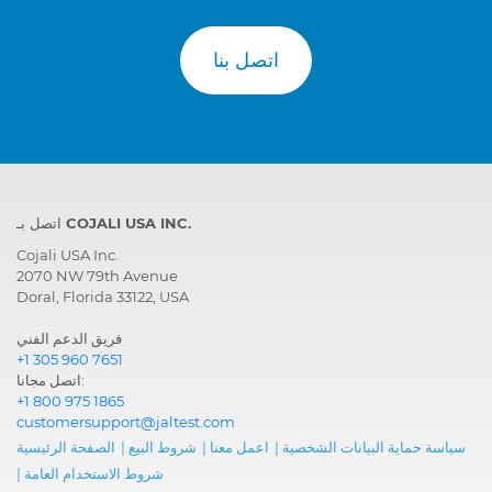
اتصل بنا
اتصل بـ COJALI USA INC.
Cojali USA Inc.
2070 NW 79th Avenue
Doral, Florida 33122, USA
فريق الدعم الفني
+1 305 960 7651
اتصل مجانا:
+1 800 975 1865
customersupport@jaltest.com
سياسة حماية البيانات الشخصية
|
اعمل معنا
|
شروط البيع
|
الصفحة الرئيسية
شروط الاستخدام العامة
|