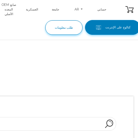
OEM صانع
AR
حسابي
جامعة
العسكرية
المعده
الأصلي
كتالوج على الإنترنت
طلب معلومات