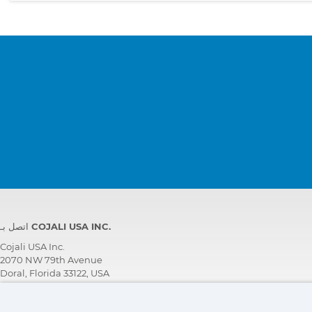
اتصل بـ COJALI USA INC.
Cojali USA Inc.
2070 NW 79th Avenue
Doral, Florida 33122, USA
فريق الدعم الفني