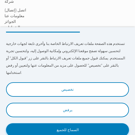
شركة
اتصل (إتصال)
معلومات عنا
الجوائز
الشهادات
المسؤولية الاجتماعية تجاه الشركات
أصبح موزعًا
تستخدم هذه الصفحة ملفات تعريف الارتباط الخاصة بنا وأخرى تابعة لجهات خارجية
أخبار
أشرطة فيديو
لتحسين سهولة تصفح موقعنا الإلكتروني وإمكانية الوصول إليه، ولتحسين تجربة
FAQ - أسئله أحياناً يتم سؤالها (تعليمات)
المستخدم. يمكنك قبول جميع ملفات تعريف الارتباط بالنقر على زر "قبول الكل" أو
بالنقر على "تخصيص" للحصول على مزيد من المعلومات عنها ولتعيين أو رفض
تستخدم هذه الصفحة ملفات تعريف الارتباط الخاصة بنا وبالأطرف الأخرى
لتحسين إمكانية التنقل وإمكانية الوصول إلى موقعنا على الويب ولتحسين خبرة
استخدامها.
المستخدم . حيث يمكنك النقر فوق
"الإعدادات"
للحصول على مزيد من
المعلومات عنها وتعيين استخدامها أو رفضها.
تخصيص
يرفض
Book a Demo
السماح للجميع