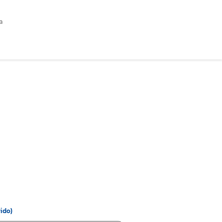
a
ido)