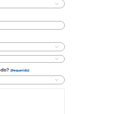
ado?
(Requerido)