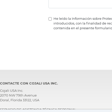
He leído la Información sobre Prote
introducidos, con la finalidad de re
contenida en el presente formulario
CONTACTE CON COJALI USA INC.
Cojali USA Inc.
2070 NW 79th Avenue
Doral, Florida 33122, USA
SERVICIO DE ASISTENCIA TÉCNICA PERSONAL