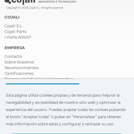
Copyright © 2026 Cojali S.L. All rights reserved
COJALI
Cojali S.L.
Cojali Parts
i-Parts ASSIST
EMPRESA
Contacto
Sobre Nosotros
Reconocimientos
Certificaciones
Responsabilidad Social Corporativa
Ser distribuidor
Noticias
Esta página utiliza cookies propias y de terceros para mejorar la
Vídeos
FAQ - Preguntas Frecuentes
navegabilidad y accesibilidad de nuestro sitio web y optimizar la
experiencia del usuario. Puedes aceptar todas las cookies pulsando
Esta página utiliza cookies propias y de terceros para mejorar la
el botón “Aceptar todas” o pulsar en “Personalizar” para obtener
navegabilidad y accesibilidad de nuestro sitio web y optimizar
la experiencia del usuario. Puedes pulsar en
"Configuración"
más información sobre estas y configurar o rechazar su uso.
para obtener más información sobre éstas y configurar o