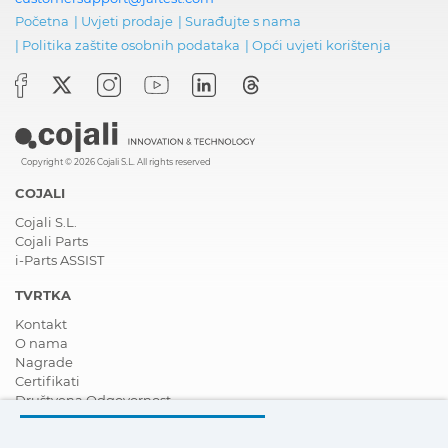
Početna
|
Uvjeti prodaje
|
Surađujte s nama
|
Politika zaštite osobnih podataka
|
Opći uvjeti korištenja
Copyright © 2026 Cojali S.L. All rights reserved
COJALI
Cojali S.L.
Cojali Parts
i-Parts ASSIST
TVRTKA
Kontakt
O nama
Nagrade
Certifikati
Društvena Odgovornost
Postanite distributer
Novosti