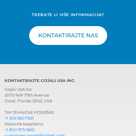
TREBATE LI VIŠE INFORMACIJA?
KONTAKTIRAJTE NAS
KONTAKTIRAJTE COJALI USA INC.
Cojali USA Inc.
2070 NW 79th Avenue
Doral, Florida 33122, USA
TIM TEHNIČKE PODRŠKE
+1 305 960 7651
Nazovite besplatno:
+1 800 975 1865
customersupport@jaltest.com