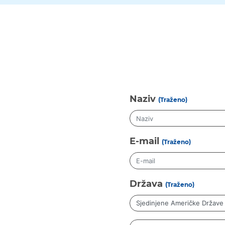
Naziv
(Traženo)
E-mail
(Traženo)
Država
(Traženo)