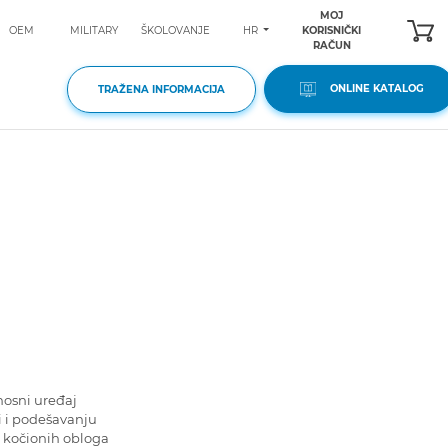
MOJ
HR
OEM
MILITARY
ŠKOLOVANJE
KORISNIČKI
RAČUN
ONLINE KATALOG
TRAŽENA INFORMACIJA
enosni uređaj
i i podešavanju
i kočionih obloga