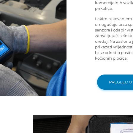
komercijalnih vozil
prikolica.
Lakim rukovanjem 
omogućuje brzo sp
senzore i odabir vrs
zahvaljujući selek
uređaj. Na zaslonu
prikazati vrijednos
bi se odredio postot
kočionih pločica.
PREGLED U