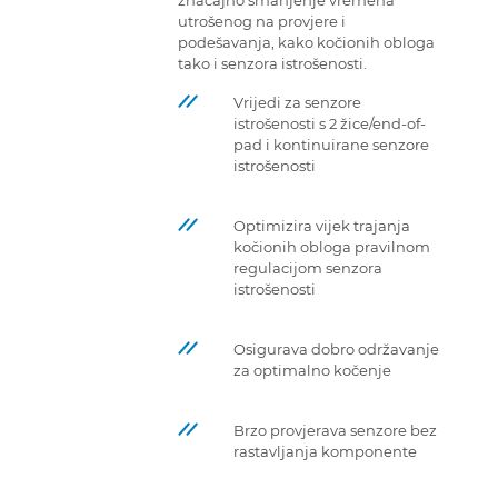
značajno smanjenje vremena
utrošenog na provjere i
podešavanja, kako kočionih obloga
tako i senzora istrošenosti.
Vrijedi za senzore
istrošenosti s 2 žice/end-of-
pad i kontinuirane senzore
istrošenosti
Optimizira vijek trajanja
kočionih obloga pravilnom
regulacijom senzora
istrošenosti
Osigurava dobro održavanje
za optimalno kočenje
Brzo provjerava senzore bez
rastavljanja komponente