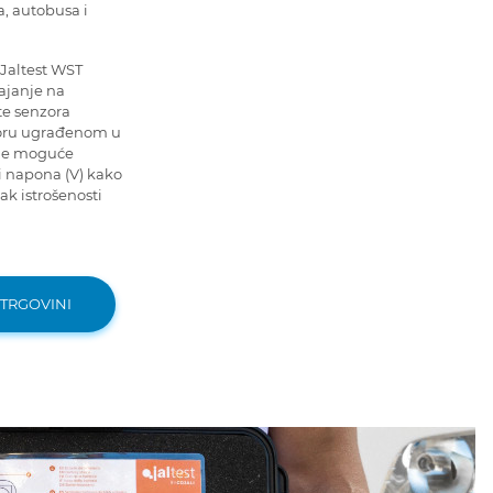
a, autobusa i
Jaltest WST
ajanje na
te senzora
toru ugrađenom u
 je moguće
ti napona (V) kako
ak istrošenosti
 TRGOVINI