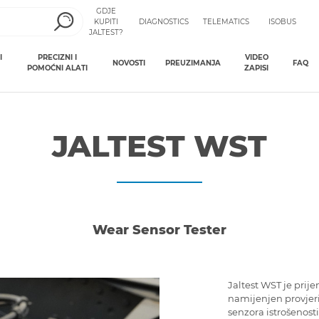
GDJE
KUPITI
DIAGNOSTICS
TELEMATICS
ISOBUS
JALTEST?
I
PRECIZNI I
VIDEO
NOVOSTI
PREUZIMANJA
FAQ
POMOĆNI ALATI
ZAPISI
JALTEST WST
Wear Sensor Tester
Jaltest WST je prij
namijenjen provjer
senzora istrošenost