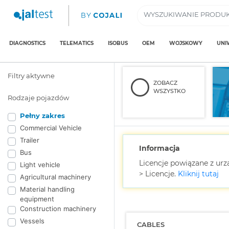
DIAGNOSTICS
TELEMATICS
ISOBUS
OEM
WOJSKOWY
UNI
Filtry aktywne
ZOBACZ
WSZYSTKO
Rodzaje pojazdów
Pełny zakres
Commercial Vehicle
Trailer
Informacja
Bus
Licencje powiązane z ur
Light vehicle
> Licencje.
Kliknij tutaj
Agricultural machinery
Material handling
equipment
Construction machinery
Vessels
CABLES