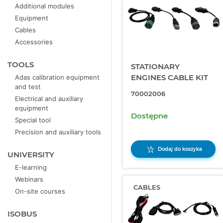
Additional modules
Equipment
Cables
Accessories
TOOLS
STATIONARY
ENGINES CABLE KIT
Adas calibration equipment
and test
70002006
Electrical and auxiliary
equipment
Dostępne
Special tool
Precision and auxiliary tools
Dodaj do koszyka
UNIVERSITY
E-learning
Webinars
CABLES
On-site courses
ISOBUS