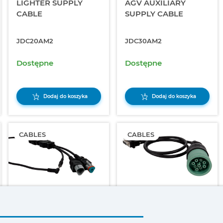
LIGHTER SUPPLY
AGV AUXILIARY
CABLE
SUPPLY CABLE
JDC20AM2
JDC30AM2
Dostępne
Dostępne
Dodaj do koszyka
Dodaj do koszyka
CABLES
CABLES
J1939 BACKBONE
DEUTSCH
DIAGNOSTICS CABLE
DIAGNOSTICS CABLE,