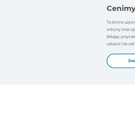
Cenimy
JDC211A
Ta strona używa
witryny oraz op
Dostępne
klikając przycis
ustawić lub odrz
Dodaj do koszyka
Dos
CABLES
DIAGNOSTICS CABLE
FOR WABCO &
KNORR-BREMSE