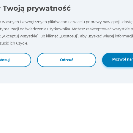
9 PINS, TYPE 2 GREEN
 Twoją prywatność
JDC216A9
JDC217.9
 własnych i zewnętrznych plików cookie w celu poprawy nawigacji i dostę
tymalizacji doświadczenia użytkownika. Możesz zaakceptować wszystkie pli
Dostępne
Dostępne
k „Akceptuj wszystkie” lub kliknąć „Dostosuj”, aby uzyskać więcej informacji
ucić ich użycie.
Dodaj do koszyka
Dodaj do koszyka
Pozwól na 
tosuj
Odrzuć
CABLES
CABLES
DIAGNOSTICS CABLE
DIAGNOSTICS CABLE
FOR HALDEX
FOR TRAILER CAN
EB+/TRS, TPMS
ISO 7638-1, 24V