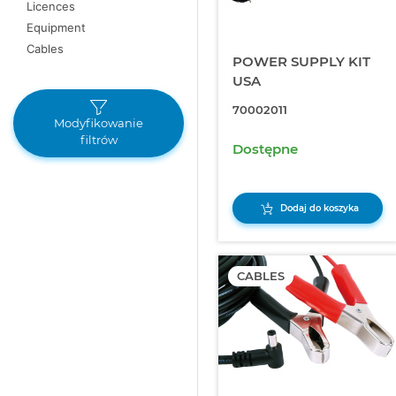
Licences
Equipment
Cables
POWER SUPPLY KIT
USA
70002011
Modyfikowanie
filtrów
Dostępne
Dodaj do koszyka
CABLES