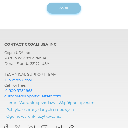
Wyślij
CONTACT COJALI USA INC.
Cojali USA Inc.
2070 NW 79th Avenue
Doral, Florida 33122, USA
TECHNICAL SUPPORT TEAM
+1 305 960 7651
Call for free:
+1 800 975 1865
customersupport@jaltest.com
Home
|
Warunki sprzedaży
|
Współpracuj z nami
|
Polityka ochrony danych osobowych
|
Ogólne warunki użytkowania