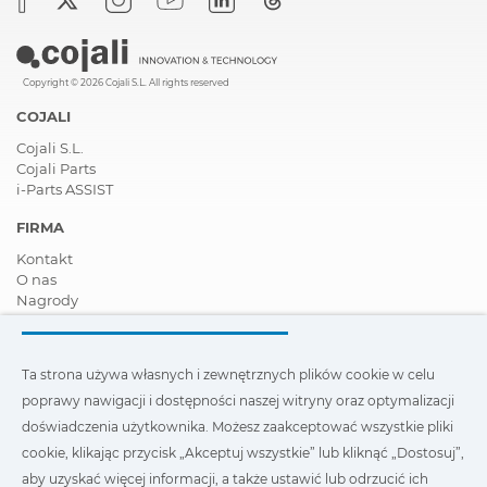
Copyright © 2026 Cojali S.L. All rights reserved
COJALI
Cojali S.L.
Cojali Parts
i-Parts ASSIST
FIRMA
Kontakt
O nas
Nagrody
Certyfikaty
Społeczna Odpowiedzialność Biznesu
Zostań dystrybutorem
Ta strona używa własnych i zewnętrznych plików cookie w celu
Aktualności
poprawy nawigacji i dostępności naszej witryny oraz optymalizacji
Film
FAQ - Najczęściej zadawane pytania
doświadczenia użytkownika. Możesz zaakceptować wszystkie pliki
cookie, klikając przycisk „Akceptuj wszystkie” lub kliknąć „Dostosuj”,
Ta strona wykorzystuje nasze własne i zewnętrzne pliki cookie,
aby uzyskać więcej informacji, a także ustawić lub odrzucić ich
aby poprawić nawigację i dostępność naszej witryny oraz