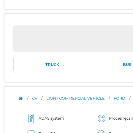
TRUCK
BUS
/
CV
/
LIGHT COMMERCIAL VEHICLE
/
FORD
/
ADAS system
Proces ręcz