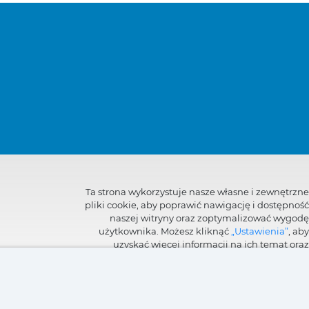
Ta strona wykorzystuje nasze własne i zewnętrzne
pliki cookie, aby poprawić nawigację i dostępność
naszej witryny oraz zoptymalizować wygodę
użytkownika. Możesz kliknąć
„Ustawienia”
, aby
uzyskać więcej informacji na ich temat oraz
ustawić lub odmówić ich użycia.