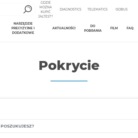
GDZIE
MOŻNA
DIAGNOSTICS
TELEMATICS
ISOBUS
KUPIĆ
JALTEST?
NARZĘDZIE
DO
PRECYZYJNE I
AKTUALNOŚCI
FILM
FAQ
POBRANIA
DODATKOWE
Pokrycie