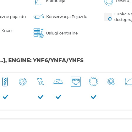
Kalibracja
Resetuj
Funkcja 
iczne pojazdu
Konserwacja Pojazdu
dostępn
 Knorr-
Usługi centralne
...], ENGINE: YNF6/YNFA/YNFS