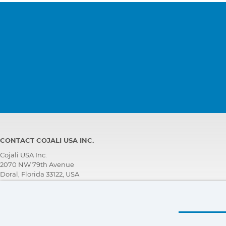
CONTACT COJALI USA INC.
Cojali USA Inc.
2070 NW 79th Avenue
Doral, Florida 33122, USA
TECHNICAL SUPPORT TEAM
+1 305 960 7651
Call for free:
+1 800 975 1865