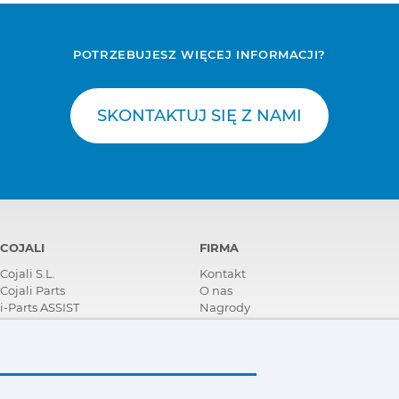
POTRZEBUJESZ WIĘCEJ INFORMACJI?
SKONTAKTUJ SIĘ Z NAMI
COJALI
FIRMA
Cojali S.L.
Kontakt
Cojali Parts
O nas
i-Parts ASSIST
Nagrody
Certyfikaty
Społeczna Odpowiedzialność
Biznesu
Zostań dystrybutorem
Aktualności