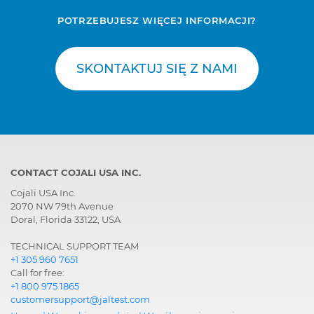
POTRZEBUJESZ WIĘCEJ INFORMACJI?
SKONTAKTUJ SIĘ Z NAMI
CONTACT COJALI USA INC.
Cojali USA Inc.
2070 NW 79th Avenue
Doral, Florida 33122, USA
TECHNICAL SUPPORT TEAM
+1 305 960 7651
Call for free:
+1 800 975 1865
customersupport@jaltest.com