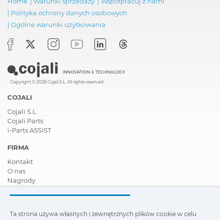
Home
|
Warunki sprzedaży
|
Współpracuj z nami
|
Polityka ochrony danych osobowych
|
Ogólne warunki użytkowania
Copyright © 2026 Cojali S.L. All rights reserved
COJALI
Cojali S.L.
Cojali Parts
i-Parts ASSIST
FIRMA
Kontakt
O nas
Nagrody
Certyfikaty
Społeczna Odpowiedzialność Biznesu
Zostań dystrybutorem
Ta strona używa własnych i zewnętrznych plików cookie w celu
Aktualności