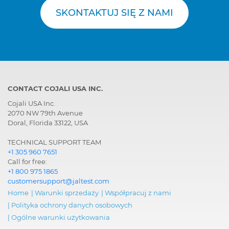
SKONTAKTUJ SIĘ Z NAMI
CONTACT COJALI USA INC.
Cojali USA Inc.
2070 NW 79th Avenue
Doral, Florida 33122, USA
TECHNICAL SUPPORT TEAM
+1 305 960 7651
Call for free:
+1 800 975 1865
customersupport@jaltest.com
Home
|
Warunki sprzedaży
|
Współpracuj z nami
|
Polityka ochrony danych osobowych
|
Ogólne warunki użytkowania