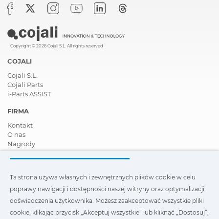
Copyright © 2026 Cojali S.L. All rights reserved
COJALI
Cojali S.L.
Cojali Parts
i-Parts ASSIST
FIRMA
Kontakt
O nas
Nagrody
Certyfikaty
Społeczna Odpowiedzialność Biznesu
Zostań dystrybutorem
Ta strona używa własnych i zewnętrznych plików cookie w celu
Aktualności
poprawy nawigacji i dostępności naszej witryny oraz optymalizacji
Film
FAQ - Najczęściej zadawane pytania
doświadczenia użytkownika. Możesz zaakceptować wszystkie pliki
cookie, klikając przycisk „Akceptuj wszystkie” lub kliknąć „Dostosuj”,
Ta strona wykorzystuje nasze własne i zewnętrzne pliki cookie,