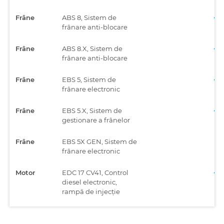
Frâne
ABS 8, Sistem de
frânare anti-blocare
Frâne
ABS 8.X, Sistem de
frânare anti-blocare
Frâne
EBS 5, Sistem de
frânare electronic
Frâne
EBS 5.X, Sistem de
gestionare a frânelor
Frâne
EBS 5X GEN, Sistem de
frânare electronic
Motor
EDC 17 CV41, Control
diesel electronic,
rampă de injecție
Panou de
INS, Panou de bord
bord