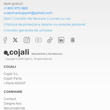
Apel gratuit:
Siguranță
FLR21, Senzor de radar
+1 800 975 1865
frontal (sistem anti-
customersupport@jaltest.com
coliziune)
Start
|
Condiții de Vânzare
|
Lucrați cu noi
|
Politica de protecție a datelor cu caracter personal
Siguranță
FLR25, Senzor de radar
|
Condiții generale de utilizare
frontal (sistem anti-
coliziune)
-
Calibrare / reglare disponibilă cu echipamente de calibrare ADA
Siguranță
SLR25, Radar de vedere
laterală
Copyright © 2026 Cojali S.L. All rights reserved
-
Calibrare / reglare disponibilă cu echipamente de calibrare ADA
COJALI
Cojali S.L.
Suspensie
ECAS CAN 2, Sistem de
Cojali Parts
suspensie cu control
i-Parts ASSIST
electronic
COMPANIE
Tahograf
DTCO, Tahograf digital
Contact
Despre Noi
Recunoștințe