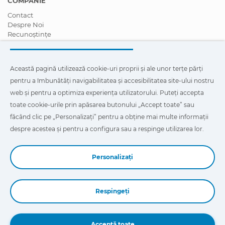
COMPANIE
Contact
Despre Noi
Recunoștințe
Certificări
Responsabilitate Socială Corporativă
Deveniți un distribuitor
Această pagină utilizează cookie-uri proprii și ale unor terțe părți
Știri
pentru a îmbunătăți navigabilitatea și accesibilitatea site-ului nostru
Videoclipuri
FAQ - Întrebări Frecvente
web și pentru a optimiza experiența utilizatorului. Puteți accepta
toate cookie-urile prin apăsarea butonului „Accept toate” sau
Această pagină utilizează cookie-uri proprii și ale unor terțe
făcând clic pe „Personalizați” pentru a obține mai multe informații
părți pentru a îmbunătăți navigabilitatea și accesibilitatea site-
ului nostru web și pentru a optimiza experiența utilizatorului.
despre acestea și pentru a configura sau a respinge utilizarea lor.
Puteți face clic pe
"Configurație"
pentru a afla mai multe despre
acestea și pentru a configura sau a respinge utilizarea lor.
Personalizați
Respingeți
Book a Demo
Acceptă toate