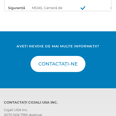
Siguranță
MDAS, Cameră de
asistență pentru șofer
Siguranță
SRS, Sistem de reținere
de siguranță
AVEȚI NEVOIE DE MAI MULTE INFORMAȚII?
CONTACTAȚI-NE
CONTACTAȚI COJALI USA INC.
Cojali USA Inc.
2070 NW 79th Avenue