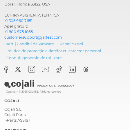
Doral, Florida 33122, USA
ECHIPA ASISTENTA TEHNICA
+1 305 960 7651
Apel gratuit:
+1 800 975 1865
customersupport@jaltest.com
Start
|
Condiții de Vânzare
|
Lucrați cu noi
|
Politica de protecție a datelor cu caracter personal
|
Condiții generale de utilizare
Copyright © 2026 Cojali S.L. All rights reserved
COJALI
Cojali S.L.
Cojali Parts
i-Parts ASSIST