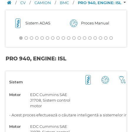
/
CV
/
CAMION
/
BMC
/
PRO 940, ENGINE: ISL
Sistem ADAS
Proces Manual
PRO 940, ENGINE: ISL
Sistem
Motor
EDC Cummins SAE
J1708, Sistem control
motor
-
Acest proces efectuează o căutare inteligentă a sistemelor inst
Motor
EDC Cummins SAE
J1939, Sistem control