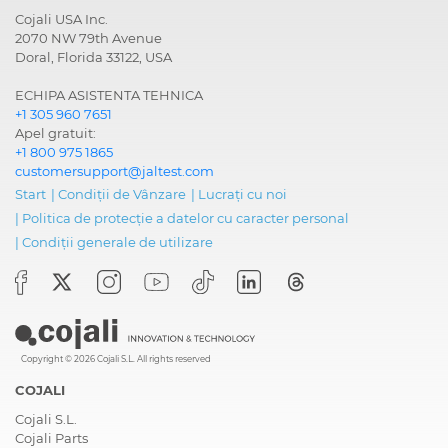
Cojali USA Inc.
2070 NW 79th Avenue
Doral, Florida 33122, USA
ECHIPA ASISTENTA TEHNICA
+1 305 960 7651
Apel gratuit:
+1 800 975 1865
customersupport@jaltest.com
Start
|
Condiții de Vânzare
|
Lucrați cu noi
|
Politica de protecție a datelor cu caracter personal
|
Condiții generale de utilizare
Copyright © 2026 Cojali S.L. All rights reserved
COJALI
Cojali S.L.
Cojali Parts