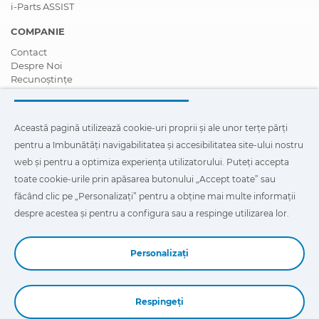
i-Parts ASSIST
COMPANIE
Contact
Despre Noi
Recunoștințe
Certificări
Responsabilitate Socială Corporativă
Deveniți un distribuitor
Această pagină utilizează cookie-uri proprii și ale unor terțe părți
Știri
pentru a îmbunătăți navigabilitatea și accesibilitatea site-ului nostru
Videoclipuri
FAQ - Întrebări Frecvente
web și pentru a optimiza experiența utilizatorului. Puteți accepta
toate cookie-urile prin apăsarea butonului „Accept toate” sau
Această pagină utilizează cookie-uri proprii și ale unor terțe
făcând clic pe „Personalizați” pentru a obține mai multe informații
părți pentru a îmbunătăți navigabilitatea și accesibilitatea site-
ului nostru web și pentru a optimiza experiența utilizatorului.
despre acestea și pentru a configura sau a respinge utilizarea lor.
Puteți face clic pe
"Configurație"
pentru a afla mai multe despre
acestea și pentru a configura sau a respinge utilizarea lor.
Personalizați
Respingeți
Book a Demo