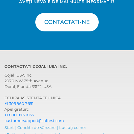
AVEȚI NEVOIE DE MAI MULTE INFORMAȚII?
CONTACTAȚI-NE
CONTACTAȚI COJALI USA INC.
Cojali USA Inc.
2070 NW 79th Avenue
Doral, Florida 33122, USA
ECHIPA ASISTENTA TEHNICA
+1 305 960 7651
Apel gratuit:
+1 800 975 1865
customersupport@jaltest.com
Start
|
Condiții de Vânzare
|
Lucrați cu noi