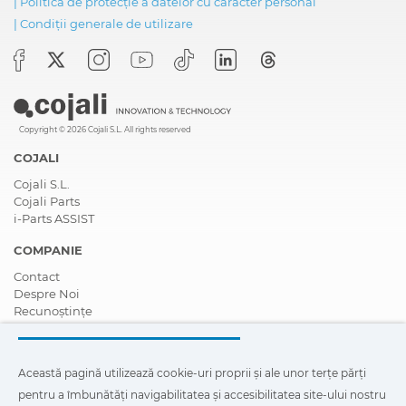
|
Politica de protecție a datelor cu caracter personal
|
Condiții generale de utilizare
Copyright © 2026 Cojali S.L. All rights reserved
COJALI
Cojali S.L.
Cojali Parts
i-Parts ASSIST
COMPANIE
Contact
Despre Noi
Recunoștințe
Certificări
Responsabilitate Socială Corporativă
Deveniți un distribuitor
Această pagină utilizează cookie-uri proprii și ale unor terțe părți
Știri
pentru a îmbunătăți navigabilitatea și accesibilitatea site-ului nostru
Videoclipuri