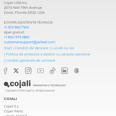
Cojali USA Inc.
2070 NW 79th Avenue
Doral, Florida 33122, USA
ECHIPA ASISTENTA TEHNICA
+1 305 960 7651
Apel gratuit:
+1 800 975 1865
customersupport@jaltest.com
Start
|
Condiții de Vânzare
|
Lucrați cu noi
|
Politica de protecție a datelor cu caracter personal
|
Condiții generale de utilizare
Copyright © 2026 Cojali S.L. All rights reserved
COJALI
Cojali S.L.
Cojali Parts
i-Parts ASSIST