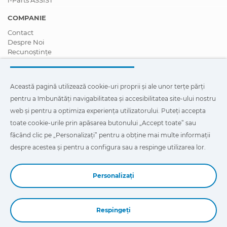
COMPANIE
Contact
Despre Noi
Recunoștințe
Certificări
Responsabilitate Socială Corporativă
Deveniți un distribuitor
Această pagină utilizează cookie-uri proprii și ale unor terțe părți
Știri
pentru a îmbunătăți navigabilitatea și accesibilitatea site-ului nostru
Videoclipuri
FAQ - Întrebări Frecvente
web și pentru a optimiza experiența utilizatorului. Puteți accepta
toate cookie-urile prin apăsarea butonului „Accept toate” sau
Această pagină utilizează cookie-uri proprii și ale unor terțe
făcând clic pe „Personalizați” pentru a obține mai multe informații
părți pentru a îmbunătăți navigabilitatea și accesibilitatea site-
ului nostru web și pentru a optimiza experiența utilizatorului.
despre acestea și pentru a configura sau a respinge utilizarea lor.
Puteți face clic pe
"Configurație"
pentru a afla mai multe despre
acestea și pentru a configura sau a respinge utilizarea lor.
Personalizați
Respingeți
Book a Demo