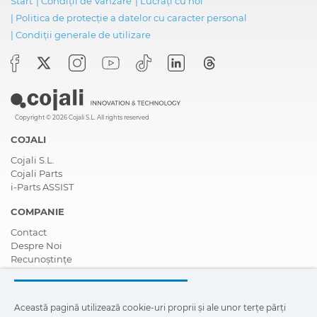
Start
|
Condiții de Vânzare
|
Lucrați cu noi
|
Politica de protecție a datelor cu caracter personal
|
Condiții generale de utilizare
Copyright © 2026 Cojali S.L. All rights reserved
COJALI
Cojali S.L.
Cojali Parts
i-Parts ASSIST
COMPANIE
Contact
Despre Noi
Recunoștințe
Certificări
Responsabilitate Socială Corporativă
Deveniți un distribuitor
Această pagină utilizează cookie-uri proprii și ale unor terțe părți
Știri