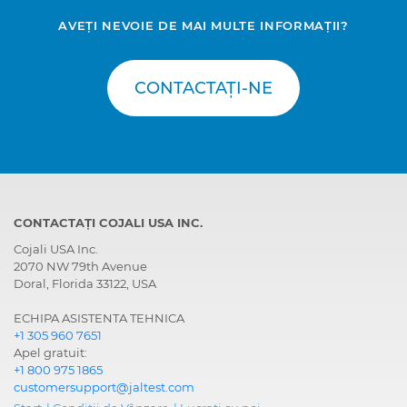
AVEȚI NEVOIE DE MAI MULTE INFORMAȚII?
CONTACTAȚI-NE
CONTACTAȚI COJALI USA INC.
Cojali USA Inc.
2070 NW 79th Avenue
Doral, Florida 33122, USA
ECHIPA ASISTENTA TEHNICA
+1 305 960 7651
Apel gratuit:
+1 800 975 1865
customersupport@jaltest.com